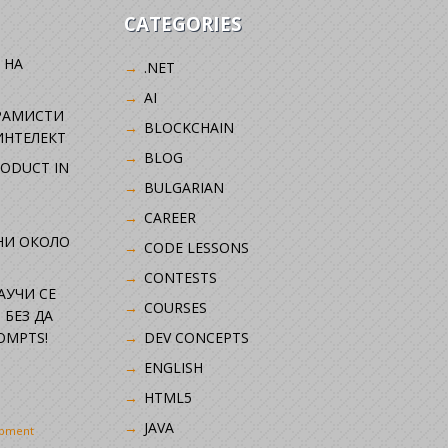
CATEGORIES
 НА
.NET
AI
РАМИСТИ
BLOCKCHAIN
ИНТЕЛЕКТ
BLOG
RODUCT IN
BULGARIAN
CAREER
НИ ОКОЛО
CODE LESSONS
CONTESTS
НАУЧИ СЕ
COURSES
 БЕЗ ДА
OMPTS!
DEV CONCEPTS
ENGLISH
HTML5
JAVA
opment