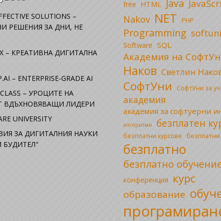
Java
JavaScr
free
HTML
NET
FFECTIVE SOLUTIONS –
Nakov
PHP
И РЕШЕНИЯ ЗА ДНИ, НЕ
Programming
softun
SQL
Software
X – КРЕАТИВНА ДИГИТАЛНА
Академия на СофтУн
Наков
Светлин Нако
.AI – ENTERPRISE-GRADE AI
СофтУни
СофтУни за у
CLASS – УРОЦИТЕ НА
академия
ОТ ВДЪХНОВЯВАЩИ ЛИДЕРИ
академия за софтуерни 
RE UNIVERSITY
безплатен ку
алгоритми
ЗИЯ ЗА ДИГИТАЛНИЯ НАУКИ
безплатни
безплатни курсове
 БУДИТЕЛ"
безплатно
безплатно обучени
курс
конференция
обуч
образование
програмиран