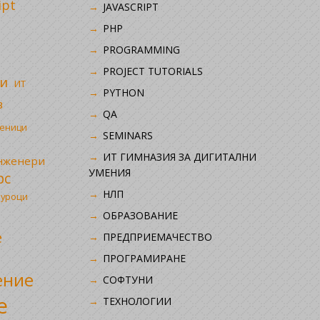
ipt
JAVASCRIPT
PHP
i
PROGRAMMING
PROJECT TUTORIALS
и
ИТ
PYTHON
в
QA
ченици
SEMINARS
ИТ ГИМНАЗИЯ ЗА ДИГИТАЛНИ
инженери
УМЕНИЯ
рс
НЛП
 уроци
ОБРАЗОВАНИЕ
е
ПРЕДПРИЕМАЧЕСТВО
ПРОГРАМИРАНЕ
ение
СОФТУНИ
е
ТЕХНОЛОГИИ