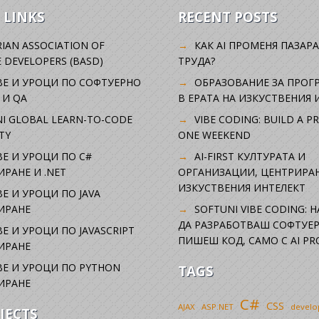
 LINKS
RECENT POSTS
IAN ASSOCIATION OF
КАК AI ПРОМЕНЯ ПАЗАРА
 DEVELOPERS (BASD)
ТРУДА?
ВЕ И УРОЦИ ПО СОФТУЕРНО
ОБРАЗОВАНИЕ ЗА ПРОГ
 И QA
В ЕРАТА НА ИЗКУСТВЕНИЯ 
I GLOBAL LEARN-TO-CODE
VIBE CODING: BUILD A P
TY
ONE WEEKEND
Е И УРОЦИ ПО C#
AI-FIRST КУЛТУРАТА И
РАНЕ И .NET
ОРГАНИЗАЦИИ, ЦЕНТРИРА
ИЗКУСТВЕНИЯ ИНТЕЛЕКТ
Е И УРОЦИ ПО JAVA
ИРАНЕ
SOFTUNI VIBE CODING: 
ДА РАЗРАБОТВАШ СОФТУЕР
Е И УРОЦИ ПО JAVASCRIPT
ПИШЕШ КОД, САМО С AI PR
ИРАНЕ
Е И УРОЦИ ПО PYTHON
TAGS
ИРАНЕ
C#
CSS
AJAX
ASP.NET
devel
JECTS