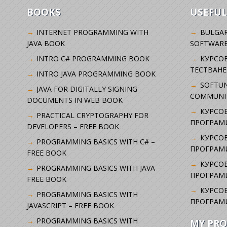
BOOKS
USEFUL
INTERNET PROGRAMMING WITH
BULGAR
JAVA BOOK
SOFTWARE
INTRO C# PROGRAMMING BOOK
KУРСО
ТЕСТВАНЕ
INTRO JAVA PROGRAMMING BOOK
SOFTUN
JAVA FOR DIGITALLY SIGNING
COMMUNI
DOCUMENTS IN WEB BOOK
КУРСОВ
PRACTICAL CRYPTOGRAPHY FOR
ПРОГРАМИ
DEVELOPERS – FREE BOOK
КУРСОВ
PROGRAMMING BASICS WITH C# –
ПРОГРАМ
FREE BOOK
КУРСОВ
PROGRAMMING BASICS WITH JAVA –
ПРОГРАМ
FREE BOOK
КУРСОВ
PROGRAMMING BASICS WITH
ПРОГРАМ
JAVASCRIPT – FREE BOOK
PROGRAMMING BASICS WITH
MY PRO