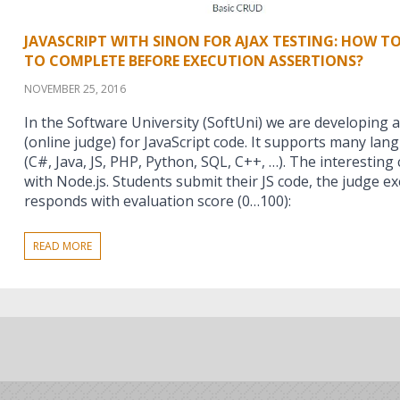
JAVASCRIPT WITH SINON FOR AJAX TESTING: HOW T
TO COMPLETE BEFORE EXECUTION ASSERTIONS?
NOVEMBER 25, 2016
In the Software University (SoftUni) we are developing 
(online judge) for JavaScript code. It supports many l
(C#, Java, JS, PHP, Python, SQL, C++, …). The interesting 
with Node.js. Students submit their JS code, the judge e
responds with evaluation score (0…100):
READ MORE