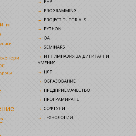
PHP
i
PROGRAMMING
PROJECT TUTORIALS
и
ИТ
PYTHON
в
QA
ченици
SEMINARS
ИТ ГИМНАЗИЯ ЗА ДИГИТАЛНИ
инженери
УМЕНИЯ
рс
НЛП
 уроци
ОБРАЗОВАНИЕ
е
ПРЕДПРИЕМАЧЕСТВО
ПРОГРАМИРАНЕ
ение
СОФТУНИ
е
ТЕХНОЛОГИИ
р