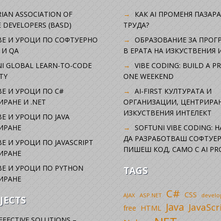
IAN ASSOCIATION OF
КАК AI ПРОМЕНЯ ПАЗАРА
 DEVELOPERS (BASD)
ТРУДА?
ВЕ И УРОЦИ ПО СОФТУЕРНО
ОБРАЗОВАНИЕ ЗА ПРОГ
 И QA
В ЕРАТА НА ИЗКУСТВЕНИЯ 
I GLOBAL LEARN-TO-CODE
VIBE CODING: BUILD A P
TY
ONE WEEKEND
Е И УРОЦИ ПО C#
AI-FIRST КУЛТУРАТА И
РАНЕ И .NET
ОРГАНИЗАЦИИ, ЦЕНТРИРА
ИЗКУСТВЕНИЯ ИНТЕЛЕКТ
Е И УРОЦИ ПО JAVA
ИРАНЕ
SOFTUNI VIBE CODING: 
ДА РАЗРАБОТВАШ СОФТУЕР
Е И УРОЦИ ПО JAVASCRIPT
ПИШЕШ КОД, САМО С AI PR
ИРАНЕ
Е И УРОЦИ ПО PYTHON
TAGS
ИРАНЕ
C#
CSS
AJAX
ASP.NET
devel
JECTS
Java
JavaScr
free
HTML
FFECTIVE SOLUTIONS –