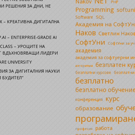
NET
Nakov
PHP
И РЕШЕНИЯ ЗА ДНИ, НЕ
Programming
softun
SQL
Software
X – КРЕАТИВНА ДИГИТАЛНА
Академия на СофтУн
Наков
Светлин Нако
.AI – ENTERPRISE-GRADE AI
СофтУни
СофтУни за у
CLASS – УРОЦИТЕ НА
академия
ОТ ВДЪХНОВЯВАЩИ ЛИДЕРИ
академия за софтуерни 
RE UNIVERSITY
безплатен ку
алгоритми
ЗИЯ ЗА ДИГИТАЛНИЯ НАУКИ
безплатни
безплатни курсове
 БУДИТЕЛ"
безплатно
безплатно обучени
курс
конференция
обуч
образование
програмиран
работа
професия
разработка на софтуе