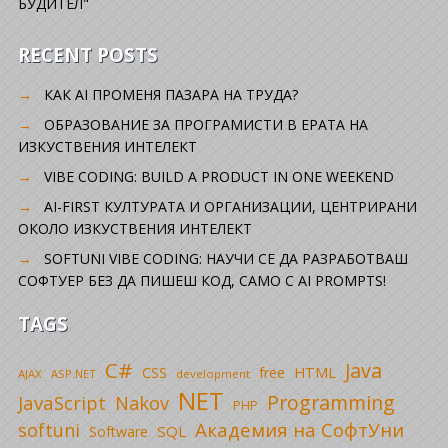
БУДИТЕЛ"
RECENT POSTS
КАК AI ПРОМЕНЯ ПАЗАРА НА ТРУДА?
ОБРАЗОВАНИЕ ЗА ПРОГРАМИСТИ В ЕРАТА НА
ИЗКУСТВЕНИЯ ИНТЕЛЕКТ
VIBE CODING: BUILD A PRODUCT IN ONE WEEKEND
AI-FIRST КУЛТУРАТА И ОРГАНИЗАЦИИ, ЦЕНТРИРАНИ
ОКОЛО ИЗКУСТВЕНИЯ ИНТЕЛЕКТ
SOFTUNI VIBE CODING: НАУЧИ СЕ ДА РАЗРАБОТВАШ
СОФТУЕР БЕЗ ДА ПИШЕШ КОД, САМО С AI PROMPTS!
TAGS
C#
Java
CSS
free
HTML
AJAX
ASP.NET
development
NET
Programming
JavaScript
Nakov
PHP
Академия на СофтУни
softuni
SQL
Software