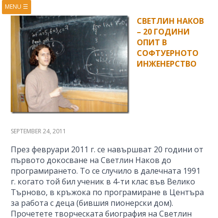
MENU
☰
HOME
ABOUT
СВЕТЛИН НАКОВ
– 20 ГОДИНИ
BOOKS
COURSES
ОПИТ В
VIDEOS
PRESENTATIONS
СОФТУЕРНОТО
ИНЖЕНЕРСТВО
RESEARCH
PUBLICATIONS
CONTACTS
RSS FEED
SEPTEMBER 24, 2011
През февруари 2011 г. се навършват 20 години от
първото докосване на Светлин Наков до
програмирането. То се случило в далечната 1991
г. когато той бил ученик в 4-ти клас във Велико
Търново, в кръжока по програмиране в Центъра
за работа с деца (бившия пионерски дом).
Прочетете творческата биография на Светлин