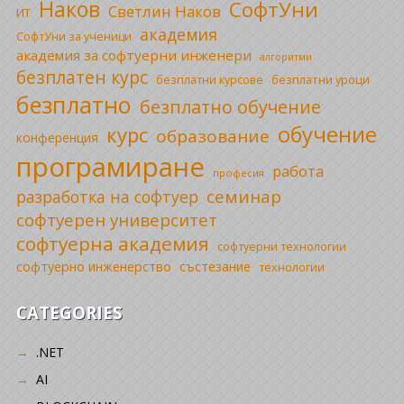
Наков
СофтУни
Светлин Наков
ИТ
академия
СофтУни за ученици
академия за софтуерни инженери
алгоритми
безплатен курс
безплатни уроци
безплатни курсове
безплатно
безплатно обучение
обучение
курс
образование
конференция
програмиране
работа
професия
семинар
разработка на софтуер
софтуерен университет
софтуерна академия
софтуерни технологии
софтуерно инженерство
състезание
технологии
CATEGORIES
.NET
AI