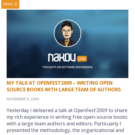
MENU
☰
HOME
ABOUT
BOOKS
COURSES
VIDEOS
PRESENTATIONS
RESEARCH
PUBLICATIONS
CONTACTS
RSS FEED
MY TALK AT OPENFEST2009 – WRITING OPEN
SOURCE BOOKS WITH LARGE TEAM OF AUTHORS
NOVEMBER 9, 2009
Yesterday I delivered a talk at OpenFest’2009 to share
my rich experience in writing free open-source books
with a large team authors and editors. Particuarly I
presented the methodology, the organizational and