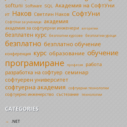
Академия на СофтУни
softuni
SQL
Software
Наков
СофтУни
Светлин Наков
ИТ
академия
СофтУни за ученици
академия за софтуерни инженери
алгоритми
безплатен курс
безплатни уроци
безплатни курсове
безплатно
безплатно обучение
обучение
курс
образование
конференция
програмиране
работа
професия
семинар
разработка на софтуер
софтуерен университет
софтуерна академия
софтуерни технологии
софтуерно инженерство
състезание
технологии
CATEGORIES
.NET