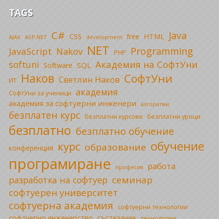
TAGS
C#
Java
CSS
free
HTML
AJAX
ASP.NET
development
NET
Programming
JavaScript
Nakov
PHP
Академия на СофтУни
softuni
SQL
Software
Наков
СофтУни
Светлин Наков
ИТ
академия
СофтУни за ученици
академия за софтуерни инженери
алгоритми
безплатен курс
безплатни уроци
безплатни курсове
безплатно
безплатно обучение
обучение
курс
образование
конференция
програмиране
работа
професия
семинар
разработка на софтуер
софтуерен университет
софтуерна академия
софтуерни технологии
софтуерно инженерство
състезание
технологии