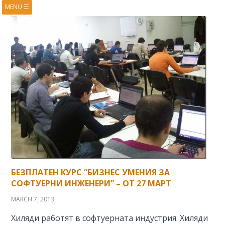
MENU
☰
HOME
ABOUT
BOOKS
COURSES
VIDEOS
PRESENTATIONS
RESEARCH
PUBLICATIONS
CONTACTS
RSS FEED
БЕЗПЛАТЕН КУРС “БИЗНЕС УМЕНИЯ ЗА
СОФТУЕРНИ ИНЖЕНЕРИ” – ОТ 27 МАРТ
MARCH 7, 2013
Хиляди работят в софтуерната индустрия. Хиляди