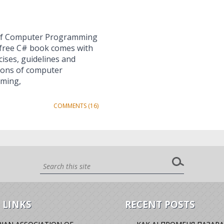
s of Computer Programming
e free C# book comes with
cises, guidelines and
tions of computer
mming,
COMMENTS (16)
 LINKS
RECENT POSTS