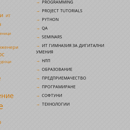
i
PROGRAMMING
PROJECT TUTORIALS
и
ИТ
PYTHON
в
QA
ченици
SEMINARS
ИТ ГИМНАЗИЯ ЗА ДИГИТАЛНИ
инженери
УМЕНИЯ
рс
НЛП
 уроци
ОБРАЗОВАНИЕ
е
ПРЕДПРИЕМАЧЕСТВО
ПРОГРАМИРАНЕ
ение
СОФТУНИ
е
ТЕХНОЛОГИИ
р