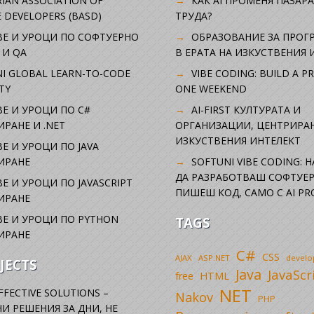
IAN ASSOCIATION OF
КАК AI ПРОМЕНЯ ПАЗАРА
 DEVELOPERS (BASD)
ТРУДА?
ВЕ И УРОЦИ ПО СОФТУЕРНО
ОБРАЗОВАНИЕ ЗА ПРОГ
 И QA
В ЕРАТА НА ИЗКУСТВЕНИЯ 
I GLOBAL LEARN-TO-CODE
VIBE CODING: BUILD A P
TY
ONE WEEKEND
Е И УРОЦИ ПО C#
AI-FIRST КУЛТУРАТА И
РАНЕ И .NET
ОРГАНИЗАЦИИ, ЦЕНТРИРА
ИЗКУСТВЕНИЯ ИНТЕЛЕКТ
Е И УРОЦИ ПО JAVA
ИРАНЕ
SOFTUNI VIBE CODING: 
ДА РАЗРАБОТВАШ СОФТУЕР
Е И УРОЦИ ПО JAVASCRIPT
ПИШЕШ КОД, САМО С AI PR
ИРАНЕ
Е И УРОЦИ ПО PYTHON
TAGS
ИРАНЕ
C#
CSS
AJAX
ASP.NET
devel
JECTS
Java
JavaScr
free
HTML
NET
FFECTIVE SOLUTIONS –
Nakov
PHP
И РЕШЕНИЯ ЗА ДНИ, НЕ