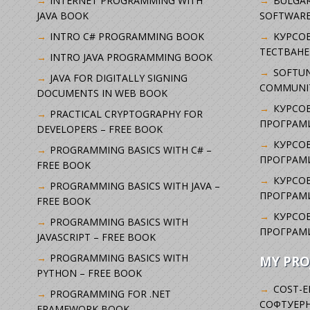
INTERNET PROGRAMMING WITH
BULGAR
JAVA BOOK
SOFTWARE
INTRO C# PROGRAMMING BOOK
KУРСО
ТЕСТВАНЕ
INTRO JAVA PROGRAMMING BOOK
SOFTUN
JAVA FOR DIGITALLY SIGNING
COMMUNI
DOCUMENTS IN WEB BOOK
КУРСОВ
PRACTICAL CRYPTOGRAPHY FOR
ПРОГРАМИ
DEVELOPERS – FREE BOOK
КУРСОВ
PROGRAMMING BASICS WITH C# –
ПРОГРАМ
FREE BOOK
КУРСОВ
PROGRAMMING BASICS WITH JAVA –
ПРОГРАМ
FREE BOOK
КУРСОВ
PROGRAMMING BASICS WITH
ПРОГРАМ
JAVASCRIPT – FREE BOOK
PROGRAMMING BASICS WITH
MY PRO
PYTHON – FREE BOOK
COST-E
PROGRAMMING FOR .NET
СОФТУЕРН
FRAMEWORK BOOK