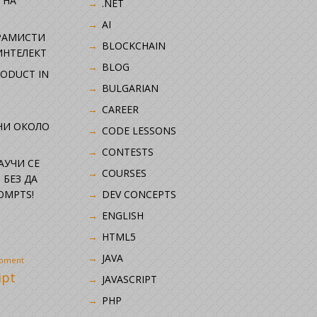
 НА
.NET
AI
РАМИСТИ
BLOCKCHAIN
ИНТЕЛЕКТ
BLOG
RODUCT IN
BULGARIAN
CAREER
НИ ОКОЛО
CODE LESSONS
CONTESTS
НАУЧИ СЕ
COURSES
 БЕЗ ДА
OMPTS!
DEV CONCEPTS
ENGLISH
HTML5
JAVA
opment
ipt
JAVASCRIPT
PHP