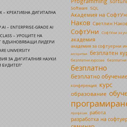
Programming
softun
SQL
Software
X – КРЕАТИВНА ДИГИТАЛНА
Академия на СофтУн
Наков
Светлин Нако
.AI – ENTERPRISE-GRADE AI
СофтУни
СофтУни за у
CLASS – УРОЦИТЕ НА
академия
ОТ ВДЪХНОВЯВАЩИ ЛИДЕРИ
академия за софтуерни 
RE UNIVERSITY
безплатен ку
алгоритми
ЗИЯ ЗА ДИГИТАЛНИЯ НАУКИ
безплатни
безплатни курсове
 БУДИТЕЛ"
безплатно
безплатно обучени
курс
конференция
обуч
образование
програмиран
работа
професия
разработка на софтуе
семинар