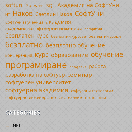
Академия на СофтУни
softuni
SQL
Software
Наков
СофтУни
Светлин Наков
ИТ
академия
СофтУни за ученици
академия за софтуерни инженери
алгоритми
безплатен курс
безплатни уроци
безплатни курсове
безплатно
безплатно обучение
обучение
курс
образование
конференция
програмиране
работа
професия
семинар
разработка на софтуер
софтуерен университет
софтуерна академия
софтуерни технологии
софтуерно инженерство
състезание
технологии
CATEGORIES
.NET