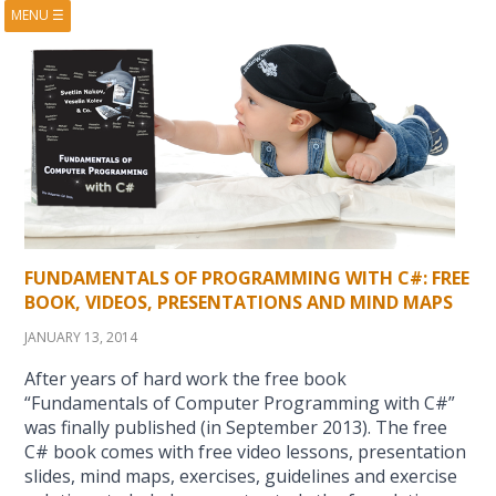
MENU
☰
HOME
ABOUT
BOOKS
COURSES
VIDEOS
PRESENTATIONS
RESEARCH
PUBLICATIONS
CONTACTS
RSS FEED
FUNDAMENTALS OF PROGRAMMING WITH C#: FREE
BOOK, VIDEOS, PRESENTATIONS AND MIND MAPS
JANUARY 13, 2014
After years of hard work the free book
“Fundamentals of Computer Programming with C#”
was finally published (in September 2013). The free
C# book comes with free video lessons, presentation
slides, mind maps, exercises, guidelines and exercise