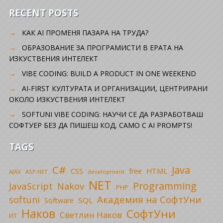
RECENT POSTS
КАК AI ПРОМЕНЯ ПАЗАРА НА ТРУДА?
ОБРАЗОВАНИЕ ЗА ПРОГРАМИСТИ В ЕРАТА НА
ИЗКУСТВЕНИЯ ИНТЕЛЕКТ
VIBE CODING: BUILD A PRODUCT IN ONE WEEKEND
AI-FIRST КУЛТУРАТА И ОРГАНИЗАЦИИ, ЦЕНТРИРАНИ
ОКОЛО ИЗКУСТВЕНИЯ ИНТЕЛЕКТ
SOFTUNI VIBE CODING: НАУЧИ СЕ ДА РАЗРАБОТВАШ
СОФТУЕР БЕЗ ДА ПИШЕШ КОД, САМО С AI PROMPTS!
TAGS
C#
Java
CSS
free
HTML
AJAX
ASP.NET
development
NET
Programming
JavaScript
Nakov
PHP
Академия на СофтУни
softuni
SQL
Software
Наков
СофтУни
Светлин Наков
ИТ