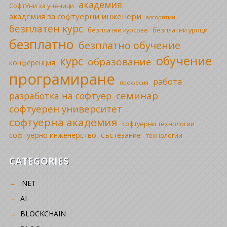
академия
СофтУни за ученици
академия за софтуерни инженери
алгоритми
безплатен курс
безплатни уроци
безплатни курсове
безплатно
безплатно обучение
обучение
курс
образование
конференция
програмиране
работа
професия
семинар
разработка на софтуер
софтуерен университет
софтуерна академия
софтуерни технологии
софтуерно инженерство
състезание
технологии
CATEGORIES
.NET
AI
BLOCKCHAIN