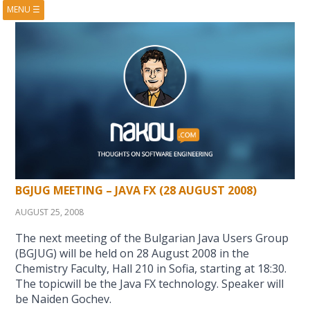
MENU
☰
HOME
ABOUT
BOOKS
COURSES
VIDEOS
PRESENTATIONS
RESEARCH
PUBLICATIONS
CONTACTS
RSS FEED
BGJUG MEETING – JAVA FX (28 AUGUST 2008)
AUGUST 25, 2008
The next meeting of the Bulgarian Java Users Group
(BGJUG) will be held on 28 August 2008 in the
Chemistry Faculty, Hall 210 in Sofia, starting at 18:30.
The topicwill be the Java FX technology. Speaker will
be Naiden Gochev.