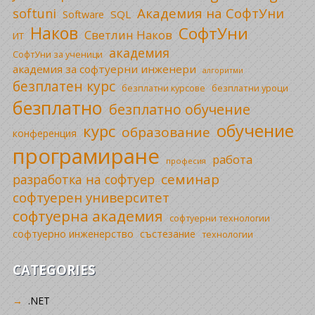
Академия на СофтУни
softuni
SQL
Software
Наков
СофтУни
Светлин Наков
ИТ
академия
СофтУни за ученици
академия за софтуерни инженери
алгоритми
безплатен курс
безплатни уроци
безплатни курсове
безплатно
безплатно обучение
обучение
курс
образование
конференция
програмиране
работа
професия
семинар
разработка на софтуер
софтуерен университет
софтуерна академия
софтуерни технологии
софтуерно инженерство
състезание
технологии
CATEGORIES
.NET