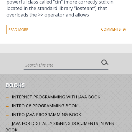
powerful class called “cin” (more correctly std::cin
located in the standard library “iosteam”) that
overloads the >> operator and allows
COMMENTS (9)
READ MORE
BOOKS
INTERNET PROGRAMMING WITH JAVA BOOK
INTRO C# PROGRAMMING BOOK
INTRO JAVA PROGRAMMING BOOK
JAVA FOR DIGITALLY SIGNING DOCUMENTS IN WEB
BOOK