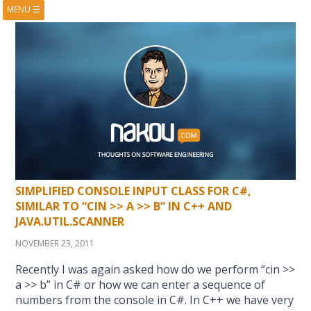
MENU
☰
HOME
ABOUT
BOOKS
COURSES
VIDEOS
PRESENTATIONS
RESEARCH
PUBLICATIONS
CONTACTS
RSS FEED
SIMPLIFIED CONSOLE INPUT CLASS FOR C#,
SIMILAR TO “CIN >> A >> B” IN C++ AND
JAVA.UTIL.SCANNER
NOVEMBER 23, 2011
Recently I was again asked how do we perform “cin >>
a >> b” in C# or how we can enter a sequence of
numbers from the console in C#. In C++ we have very