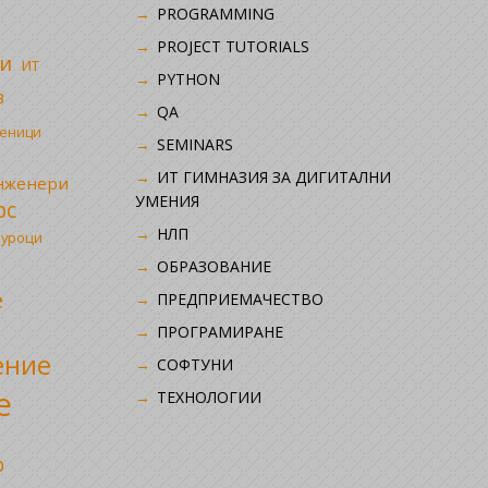
i
PROGRAMMING
PROJECT TUTORIALS
и
ИТ
PYTHON
в
QA
ченици
SEMINARS
ИТ ГИМНАЗИЯ ЗА ДИГИТАЛНИ
инженери
УМЕНИЯ
рс
НЛП
 уроци
ОБРАЗОВАНИЕ
е
ПРЕДПРИЕМАЧЕСТВО
ПРОГРАМИРАНЕ
ение
СОФТУНИ
е
ТЕХНОЛОГИИ
р