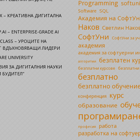
Programming
softun
SQL
Software
X – КРЕАТИВНА ДИГИТАЛНА
Академия на СофтУн
Наков
Светлин Нако
.AI – ENTERPRISE-GRADE AI
СофтУни
СофтУни за у
CLASS – УРОЦИТЕ НА
академия
ОТ ВДЪХНОВЯВАЩИ ЛИДЕРИ
академия за софтуерни 
RE UNIVERSITY
безплатен ку
алгоритми
ЗИЯ ЗА ДИГИТАЛНИЯ НАУКИ
безплатни
безплатни курсове
 БУДИТЕЛ"
безплатно
безплатно обучени
курс
конференция
обуч
образование
програмиран
работа
професия
разработка на софтуе