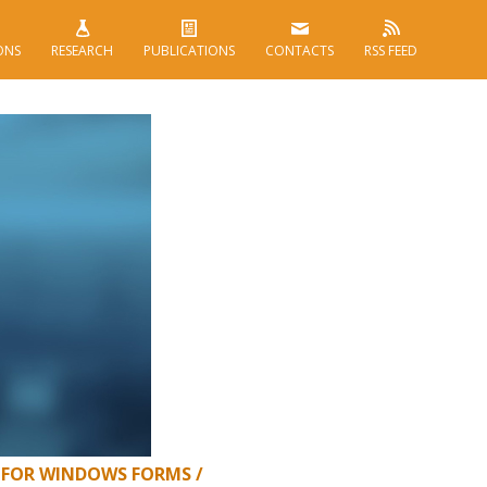
ONS
RESEARCH
PUBLICATIONS
CONTACTS
RSS FEED
 FOR WINDOWS FORMS /