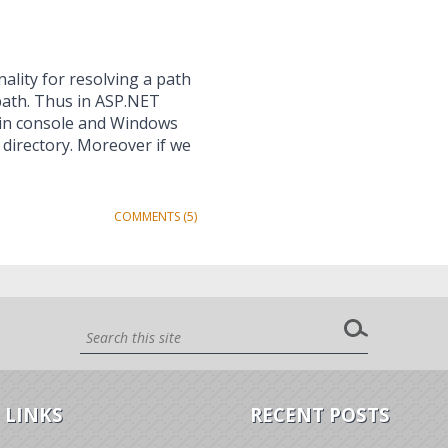
lity for resolving a path
m path. Thus in ASP.NET
 in console and Windows
 directory. Moreover if we
COMMENTS (5)
 LINKS
RECENT POSTS