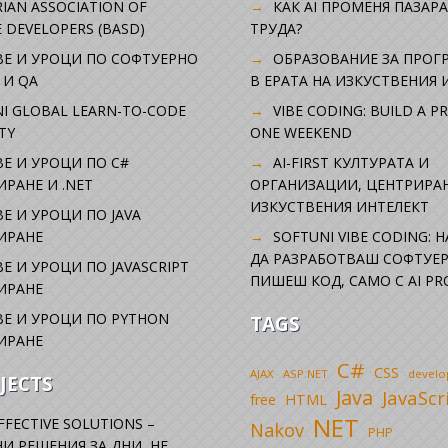
IAN ASSOCIATION OF
КАК AI ПРОМЕНЯ ПАЗАРА
 DEVELOPERS (BASD)
ТРУДА?
ВЕ И УРОЦИ ПО СОФТУЕРНО
ОБРАЗОВАНИЕ ЗА ПРОГ
 И QA
В ЕРАТА НА ИЗКУСТВЕНИЯ 
I GLOBAL LEARN-TO-CODE
VIBE CODING: BUILD A P
TY
ONE WEEKEND
Е И УРОЦИ ПО C#
AI-FIRST КУЛТУРАТА И
РАНЕ И .NET
ОРГАНИЗАЦИИ, ЦЕНТРИРА
ИЗКУСТВЕНИЯ ИНТЕЛЕКТ
Е И УРОЦИ ПО JAVA
ИРАНЕ
SOFTUNI VIBE CODING: 
ДА РАЗРАБОТВАШ СОФТУЕР
Е И УРОЦИ ПО JAVASCRIPT
ПИШЕШ КОД, САМО С AI PR
ИРАНЕ
Е И УРОЦИ ПО PYTHON
TAGS
ИРАНЕ
C#
CSS
AJAX
ASP.NET
devel
JECTS
Java
JavaScr
free
HTML
NET
FFECTIVE SOLUTIONS –
Nakov
PHP
И РЕШЕНИЯ ЗА ДНИ, НЕ