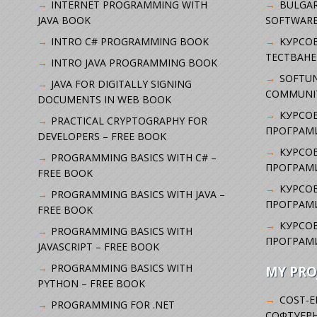
INTERNET PROGRAMMING WITH
BULGAR
JAVA BOOK
SOFTWARE
INTRO C# PROGRAMMING BOOK
KУРСО
ТЕСТВАНЕ
INTRO JAVA PROGRAMMING BOOK
SOFTUN
JAVA FOR DIGITALLY SIGNING
COMMUNI
DOCUMENTS IN WEB BOOK
КУРСОВ
PRACTICAL CRYPTOGRAPHY FOR
ПРОГРАМИ
DEVELOPERS – FREE BOOK
КУРСОВ
PROGRAMMING BASICS WITH C# –
ПРОГРАМ
FREE BOOK
КУРСОВ
PROGRAMMING BASICS WITH JAVA –
ПРОГРАМ
FREE BOOK
КУРСОВ
PROGRAMMING BASICS WITH
ПРОГРАМ
JAVASCRIPT – FREE BOOK
PROGRAMMING BASICS WITH
MY PRO
PYTHON – FREE BOOK
COST-E
PROGRAMMING FOR .NET
СОФТУЕРН