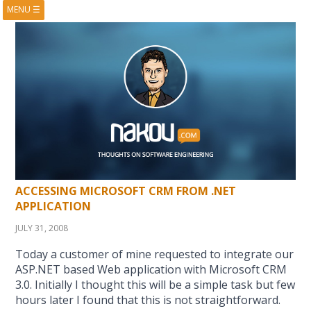
MENU
☰
HOME
ABOUT
BOOKS
COURSES
VIDEOS
PRESENTATIONS
RESEARCH
PUBLICATIONS
CONTACTS
RSS FEED
ACCESSING MICROSOFT CRM FROM .NET
APPLICATION
JULY 31, 2008
Today a customer of mine requested to integrate our
ASP.NET based Web application with Microsoft CRM
3.0. Initially I thought this will be a simple task but few
hours later I found that this is not straightforward.