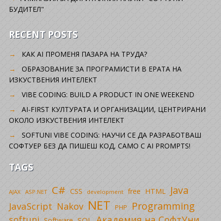
БУДИТЕЛ"
RECENT POSTS
КАК AI ПРОМЕНЯ ПАЗАРА НА ТРУДА?
ОБРАЗОВАНИЕ ЗА ПРОГРАМИСТИ В ЕРАТА НА
ИЗКУСТВЕНИЯ ИНТЕЛЕКТ
VIBE CODING: BUILD A PRODUCT IN ONE WEEKEND
AI-FIRST КУЛТУРАТА И ОРГАНИЗАЦИИ, ЦЕНТРИРАНИ
ОКОЛО ИЗКУСТВЕНИЯ ИНТЕЛЕКТ
SOFTUNI VIBE CODING: НАУЧИ СЕ ДА РАЗРАБОТВАШ
СОФТУЕР БЕЗ ДА ПИШЕШ КОД, САМО С AI PROMPTS!
TAGS
C#
Java
CSS
free
HTML
AJAX
ASP.NET
development
NET
Programming
JavaScript
Nakov
PHP
Академия на СофтУни
softuni
SQL
Software