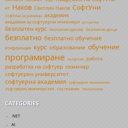
Наков
СофтУни
Светлин Наков
ИТ
академия
СофтУни за ученици
академия за софтуерни инженери
алгоритми
безплатен курс
безплатни уроци
безплатни курсове
безплатно
безплатно обучение
обучение
курс
образование
конференция
програмиране
работа
професия
семинар
разработка на софтуер
софтуерен университет
софтуерна академия
софтуерни технологии
софтуерно инженерство
състезание
технологии
CATEGORIES
.NET
AI