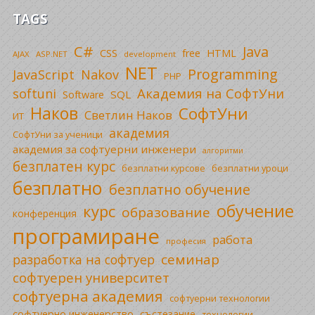
TAGS
C#
Java
CSS
free
HTML
AJAX
ASP.NET
development
NET
Programming
JavaScript
Nakov
PHP
Академия на СофтУни
softuni
SQL
Software
Наков
СофтУни
Светлин Наков
ИТ
академия
СофтУни за ученици
академия за софтуерни инженери
алгоритми
безплатен курс
безплатни уроци
безплатни курсове
безплатно
безплатно обучение
обучение
курс
образование
конференция
програмиране
работа
професия
семинар
разработка на софтуер
софтуерен университет
софтуерна академия
софтуерни технологии
софтуерно инженерство
състезание
технологии