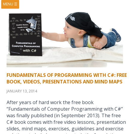
MENU
☰
HOME
ABOUT
BOOKS
COURSES
VIDEOS
PRESENTATIONS
RESEARCH
PUBLICATIONS
CONTACTS
RSS FEED
FUNDAMENTALS OF PROGRAMMING WITH C#: FREE
BOOK, VIDEOS, PRESENTATIONS AND MIND MAPS
JANUARY 13, 2014
After years of hard work the free book
“Fundamentals of Computer Programming with C#”
was finally published (in September 2013). The free
C# book comes with free video lessons, presentation
slides, mind maps, exercises, guidelines and exercise