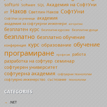
Академия на СофтУни
softuni
SQL
Software
Наков
СофтУни
Светлин Наков
ИТ
академия
СофтУни за ученици
академия за софтуерни инженери
алгоритми
безплатен курс
безплатни уроци
безплатни курсове
безплатно
безплатно обучение
обучение
курс
образование
конференция
програмиране
работа
професия
семинар
разработка на софтуер
софтуерен университет
софтуерна академия
софтуерни технологии
софтуерно инженерство
състезание
технологии
CATEGORIES
.NET