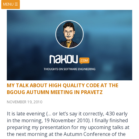
MENU
☰
HOME
ABOUT
BOOKS
COURSES
VIDEOS
PRESENTATIONS
RESEARCH
PUBLICATIONS
CONTACTS
RSS FEED
MY TALK ABOUT HIGH QUALITY CODE AT THE
BGOUG AUTUMN MEETING IN PRAVETZ
NOVEMBER 19, 2010
It is late evening (… or let’s say it correctly, 4:30 early
in the morning, 19 November 2010). I finally finished
preparing my presentation for my upcoming talks at
the next morning at the Autumn Conference of the