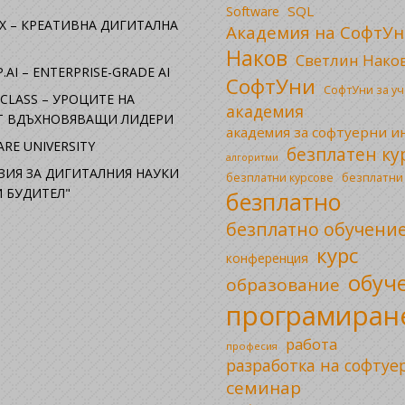
SQL
Software
X – КРЕАТИВНА ДИГИТАЛНА
Академия на СофтУн
Наков
Светлин Нако
.AI – ENTERPRISE-GRADE AI
СофтУни
СофтУни за у
CLASS – УРОЦИТЕ НА
академия
ОТ ВДЪХНОВЯВАЩИ ЛИДЕРИ
академия за софтуерни 
RE UNIVERSITY
безплатен ку
алгоритми
ЗИЯ ЗА ДИГИТАЛНИЯ НАУКИ
безплатни
безплатни курсове
 БУДИТЕЛ"
безплатно
безплатно обучени
курс
конференция
обуч
образование
програмиран
работа
професия
разработка на софтуе
семинар