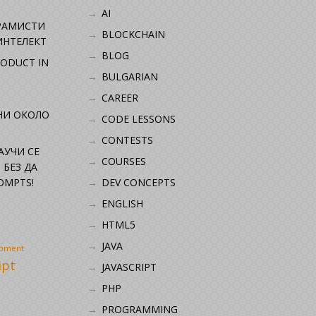
AI
РАМИСТИ
BLOCKCHAIN
ИНТЕЛЕКТ
BLOG
RODUCT IN
BULGARIAN
CAREER
НИ ОКОЛО
CODE LESSONS
CONTESTS
НАУЧИ СЕ
COURSES
 БЕЗ ДА
OMPTS!
DEV CONCEPTS
ENGLISH
HTML5
JAVA
opment
ipt
JAVASCRIPT
PHP
i
PROGRAMMING