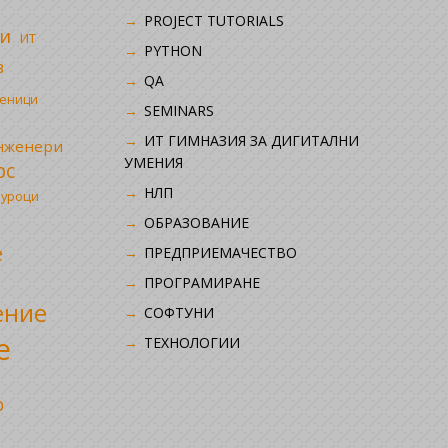
PROJECT TUTORIALS
и
ИТ
PYTHON
в
QA
ченици
SEMINARS
ИТ ГИМНАЗИЯ ЗА ДИГИТАЛНИ
инженери
УМЕНИЯ
рс
НЛП
 уроци
ОБРАЗОВАНИЕ
е
ПРЕДПРИЕМАЧЕСТВО
ПРОГРАМИРАНЕ
ение
СОФТУНИ
е
ТЕХНОЛОГИИ
р