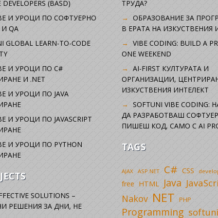
 DEVELOPERS (BASD)
ТРУДА?
ВЕ И УРОЦИ ПО СОФТУЕРНО
ОБРАЗОВАНИЕ ЗА ПРОГ
 И QA
В ЕРАТА НА ИЗКУСТВЕНИЯ 
I GLOBAL LEARN-TO-CODE
VIBE CODING: BUILD A P
TY
ONE WEEKEND
Е И УРОЦИ ПО C#
AI-FIRST КУЛТУРАТА И
РАНЕ И .NET
ОРГАНИЗАЦИИ, ЦЕНТРИРА
ИЗКУСТВЕНИЯ ИНТЕЛЕКТ
Е И УРОЦИ ПО JAVA
ИРАНЕ
SOFTUNI VIBE CODING: 
ДА РАЗРАБОТВАШ СОФТУЕР
Е И УРОЦИ ПО JAVASCRIPT
ПИШЕШ КОД, САМО С AI PR
ИРАНЕ
Е И УРОЦИ ПО PYTHON
TAGS
ИРАНЕ
C#
CSS
AJAX
ASP.NET
devel
JECTS
Java
JavaScr
free
HTML
NET
FFECTIVE SOLUTIONS –
Nakov
PHP
И РЕШЕНИЯ ЗА ДНИ, НЕ
Programming
softun