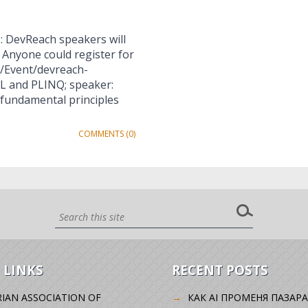
: DevReach speakers will
 Anyone could register for
m/Event/devreach-
PL and PLINQ; speaker:
fundamental principles
COMMENTS (0)
 LINKS
RECENT POSTS
IAN ASSOCIATION OF
КАК AI ПРОМЕНЯ ПАЗАРА