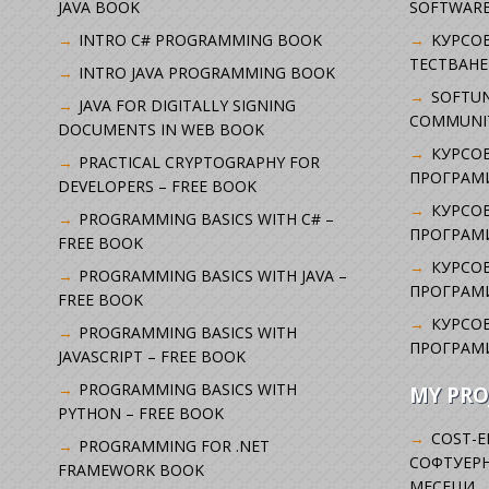
JAVA BOOK
SOFTWARE
INTRO C# PROGRAMMING BOOK
KУРСО
ТЕСТВАНЕ
INTRO JAVA PROGRAMMING BOOK
SOFTUN
JAVA FOR DIGITALLY SIGNING
COMMUNI
DOCUMENTS IN WEB BOOK
КУРСОВ
PRACTICAL CRYPTOGRAPHY FOR
ПРОГРАМИ
DEVELOPERS – FREE BOOK
КУРСОВ
PROGRAMMING BASICS WITH C# –
ПРОГРАМ
FREE BOOK
КУРСОВ
PROGRAMMING BASICS WITH JAVA –
ПРОГРАМ
FREE BOOK
КУРСОВ
PROGRAMMING BASICS WITH
ПРОГРАМ
JAVASCRIPT – FREE BOOK
PROGRAMMING BASICS WITH
MY PRO
PYTHON – FREE BOOK
COST-E
PROGRAMMING FOR .NET
СОФТУЕРН
FRAMEWORK BOOK
МЕСЕЦИ