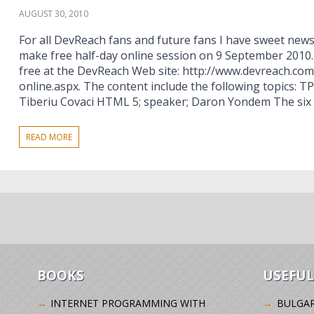
AUGUST 30, 2010
For all DevReach fans and future fans I have sweet news
make free half-day online session on 9 September 2010.
free at the DevReach Web site: http://www.devreach.co
online.aspx. The content include the following topics: T
Tiberiu Covaci HTML 5; speaker; Daron Yondem The six 
READ MORE
BOOKS
USEFUL
INTERNET PROGRAMMING WITH
BULGAR