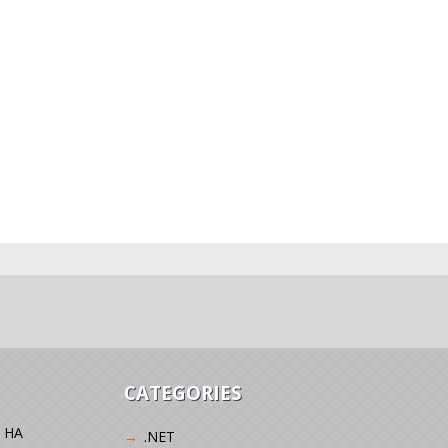
CATEGORIES
 НА
.NET