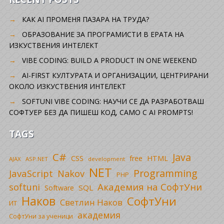
КАК AI ПРОМЕНЯ ПАЗАРА НА ТРУДА?
ОБРАЗОВАНИЕ ЗА ПРОГРАМИСТИ В ЕРАТА НА
ИЗКУСТВЕНИЯ ИНТЕЛЕКТ
VIBE CODING: BUILD A PRODUCT IN ONE WEEKEND
AI-FIRST КУЛТУРАТА И ОРГАНИЗАЦИИ, ЦЕНТРИРАНИ
ОКОЛО ИЗКУСТВЕНИЯ ИНТЕЛЕКТ
SOFTUNI VIBE CODING: НАУЧИ СЕ ДА РАЗРАБОТВАШ
СОФТУЕР БЕЗ ДА ПИШЕШ КОД, САМО С AI PROMPTS!
TAGS
C#
Java
CSS
free
HTML
AJAX
ASP.NET
development
NET
Programming
JavaScript
Nakov
PHP
Академия на СофтУни
softuni
SQL
Software
Наков
СофтУни
Светлин Наков
ИТ
академия
СофтУни за ученици