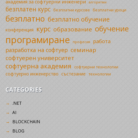
академия за софтуерни инженери
алгоритми
безплатен курс
безплатни уроци
безплатни курсове
безплатно
безплатно обучение
обучение
курс
образование
конференция
програмиране
работа
професия
семинар
разработка на софтуер
софтуерен университет
софтуерна академия
софтуерни технологии
софтуерно инженерство
състезание
технологии
CATEGORIES
.NET
AI
BLOCKCHAIN
BLOG