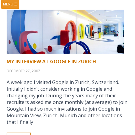
MENU
☰
HOME
ABOUT
BOOKS
COURSES
VIDEOS
PRESENTATIONS
RESEARCH
PUBLICATIONS
CONTACTS
RSS FEED
MY INTERVIEW AT GOOGLE IN ZURICH
DECEMBER 27, 2007
A week ago I visited Google in Zurich, Switzerland.
Initially I didn’t consider working in Google and
changing my job. During the years many of their
recruiters asked me once monthly (at average) to join
Google. I had so much invitations to join Google in
Mountain View, Zurich, Munich and other locations
that I finally