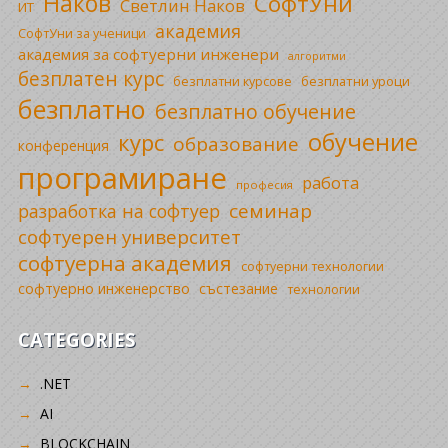
Наков
СофтУни
Светлин Наков
ИТ
академия
СофтУни за ученици
академия за софтуерни инженери
алгоритми
безплатен курс
безплатни уроци
безплатни курсове
безплатно
безплатно обучение
обучение
курс
образование
конференция
програмиране
работа
професия
семинар
разработка на софтуер
софтуерен университет
софтуерна академия
софтуерни технологии
софтуерно инженерство
състезание
технологии
CATEGORIES
.NET
AI
BLOCKCHAIN