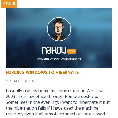
MENU
☰
HOME
ABOUT
BOOKS
COURSES
VIDEOS
PRESENTATIONS
RESEARCH
PUBLICATIONS
CONTACTS
RSS FEED
FORCING WINDOWS TO HIBERNATE
SEPTEMBER 18, 2007
I usually use my home machine (running Windows
2003) from my office through Remote desktop.
Sometimes in the evenings I want to hibernate it but
the hibernation fails if I have used the machine
remotely even if all remote connections are closed. I