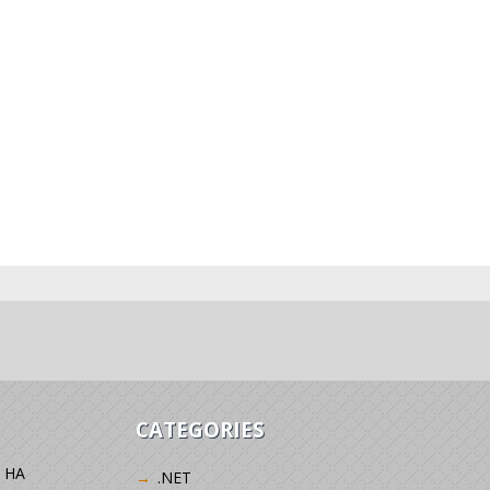
CATEGORIES
 НА
.NET