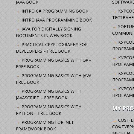
JAVA BOOK
SOFTWARE
INTRO C# PROGRAMMING BOOK
KУРСО
ТЕСТВАНЕ
INTRO JAVA PROGRAMMING BOOK
SOFTUN
JAVA FOR DIGITALLY SIGNING
COMMUNI
DOCUMENTS IN WEB BOOK
КУРСОВ
PRACTICAL CRYPTOGRAPHY FOR
ПРОГРАМИ
DEVELOPERS – FREE BOOK
КУРСОВ
PROGRAMMING BASICS WITH C# –
ПРОГРАМ
FREE BOOK
КУРСОВ
PROGRAMMING BASICS WITH JAVA –
ПРОГРАМ
FREE BOOK
КУРСОВ
PROGRAMMING BASICS WITH
ПРОГРАМ
JAVASCRIPT – FREE BOOK
PROGRAMMING BASICS WITH
MY PRO
PYTHON – FREE BOOK
COST-E
PROGRAMMING FOR .NET
СОФТУЕРН
FRAMEWORK BOOK
МЕСЕЦИ