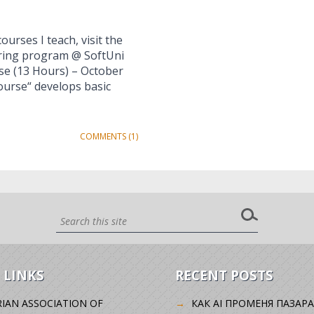
urses I teach, visit the
ring program @ SoftUni
se (13 Hours) – October
ourse“ develops basic
COMMENTS (1)
 LINKS
RECENT POSTS
IAN ASSOCIATION OF
КАК AI ПРОМЕНЯ ПАЗАРА