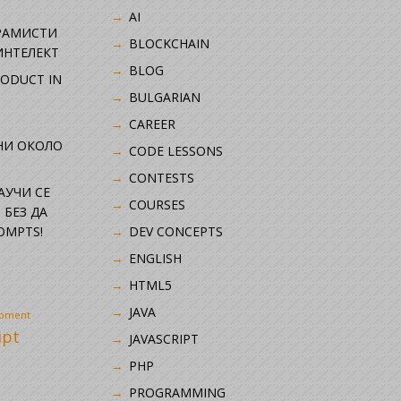
AI
РАМИСТИ
BLOCKCHAIN
ИНТЕЛЕКТ
BLOG
RODUCT IN
BULGARIAN
CAREER
НИ ОКОЛО
CODE LESSONS
CONTESTS
НАУЧИ СЕ
COURSES
 БЕЗ ДА
OMPTS!
DEV CONCEPTS
ENGLISH
HTML5
JAVA
opment
ipt
JAVASCRIPT
PHP
i
PROGRAMMING