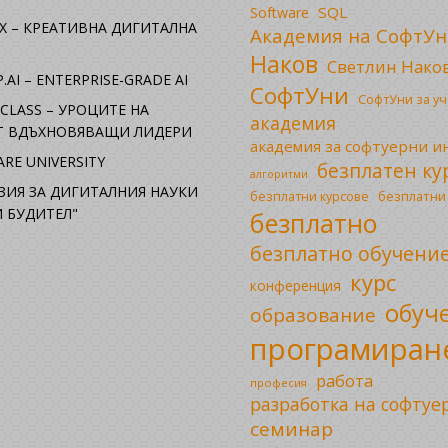
SQL
Software
X – КРЕАТИВНА ДИГИТАЛНА
Академия на СофтУн
Наков
Светлин Нако
.AI – ENTERPRISE-GRADE AI
СофтУни
СофтУни за у
CLASS – УРОЦИТЕ НА
академия
ОТ ВДЪХНОВЯВАЩИ ЛИДЕРИ
академия за софтуерни 
RE UNIVERSITY
безплатен ку
алгоритми
ЗИЯ ЗА ДИГИТАЛНИЯ НАУКИ
безплатни
безплатни курсове
 БУДИТЕЛ"
безплатно
безплатно обучени
курс
конференция
обуч
образование
програмиран
работа
професия
разработка на софтуе
семинар