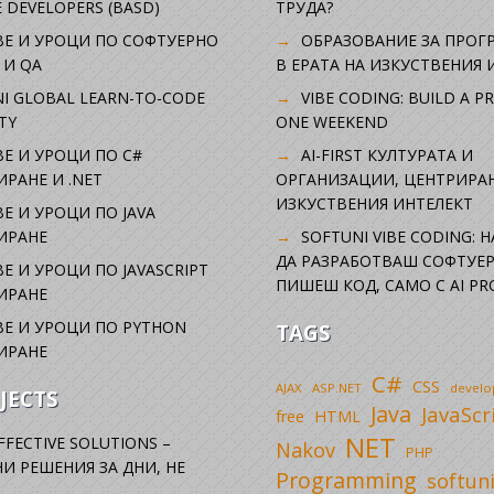
 DEVELOPERS (BASD)
ТРУДА?
ВЕ И УРОЦИ ПО СОФТУЕРНО
ОБРАЗОВАНИЕ ЗА ПРОГ
 И QA
В ЕРАТА НА ИЗКУСТВЕНИЯ 
I GLOBAL LEARN-TO-CODE
VIBE CODING: BUILD A P
TY
ONE WEEKEND
Е И УРОЦИ ПО C#
AI-FIRST КУЛТУРАТА И
РАНЕ И .NET
ОРГАНИЗАЦИИ, ЦЕНТРИРА
ИЗКУСТВЕНИЯ ИНТЕЛЕКТ
Е И УРОЦИ ПО JAVA
ИРАНЕ
SOFTUNI VIBE CODING: 
ДА РАЗРАБОТВАШ СОФТУЕР
Е И УРОЦИ ПО JAVASCRIPT
ПИШЕШ КОД, САМО С AI PR
ИРАНЕ
Е И УРОЦИ ПО PYTHON
TAGS
ИРАНЕ
C#
CSS
AJAX
ASP.NET
devel
JECTS
Java
JavaScr
free
HTML
NET
FFECTIVE SOLUTIONS –
Nakov
PHP
И РЕШЕНИЯ ЗА ДНИ, НЕ
Programming
softun