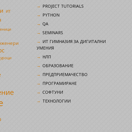
PROJECT TUTORIALS
и
ИТ
PYTHON
в
QA
ченици
SEMINARS
ИТ ГИМНАЗИЯ ЗА ДИГИТАЛНИ
инженери
УМЕНИЯ
рс
НЛП
 уроци
ОБРАЗОВАНИЕ
е
ПРЕДПРИЕМАЧЕСТВО
ПРОГРАМИРАНЕ
ение
СОФТУНИ
е
ТЕХНОЛОГИИ
р