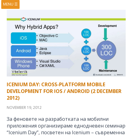
MENU
☰
HOME
ABOUT
BOOKS
COURSES
VIDEOS
PRESENTATIONS
RESEARCH
PUBLICATIONS
CONTACTS
RSS FEED
ICENIUM DAY: CROSS-PLATFORM MOBILE
DEVELOPMENT FOR IOS / ANDROID (2 DECEMBER
2012)
NOVEMBER 19, 2012
За феновете на разработката на мобилни
приложения организираме еднодневен семинар
“Icenium Day”, посветен на Icenium – съвременна