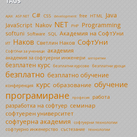
TAGS
C#
Java
CSS
free
HTML
AJAX
ASP.NET
development
NET
Programming
JavaScript
Nakov
PHP
Академия на СофтУни
softuni
SQL
Software
Наков
СофтУни
Светлин Наков
ИТ
академия
СофтУни за ученици
академия за софтуерни инженери
алгоритми
безплатен курс
безплатни уроци
безплатни курсове
безплатно
безплатно обучение
обучение
курс
образование
конференция
програмиране
работа
професия
семинар
разработка на софтуер
софтуерен университет
софтуерна академия
софтуерни технологии
софтуерно инженерство
състезание
технологии