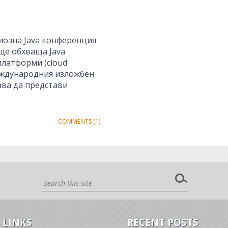
иозна Java конференция
ще обхваща Java
платформи (cloud
международния изложбен
ва да представи
COMMENTS (1)
 LINKS
RECENT POSTS