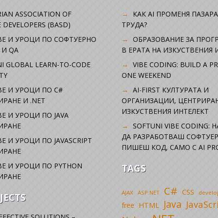
IAN ASSOCIATION OF
КАК AI ПРОМЕНЯ ПАЗАРА
 DEVELOPERS (BASD)
ТРУДА?
ВЕ И УРОЦИ ПО СОФТУЕРНО
ОБРАЗОВАНИЕ ЗА ПРОГ
 И QA
В ЕРАТА НА ИЗКУСТВЕНИЯ 
I GLOBAL LEARN-TO-CODE
VIBE CODING: BUILD A P
TY
ONE WEEKEND
Е И УРОЦИ ПО C#
AI-FIRST КУЛТУРАТА И
РАНЕ И .NET
ОРГАНИЗАЦИИ, ЦЕНТРИРА
ИЗКУСТВЕНИЯ ИНТЕЛЕКТ
Е И УРОЦИ ПО JAVA
ИРАНЕ
SOFTUNI VIBE CODING: 
ДА РАЗРАБОТВАШ СОФТУЕР
Е И УРОЦИ ПО JAVASCRIPT
ПИШЕШ КОД, САМО С AI PR
ИРАНЕ
Е И УРОЦИ ПО PYTHON
TAGS
ИРАНЕ
C#
CSS
AJAX
ASP.NET
devel
JECTS
Java
JavaScr
free
HTML
FFECTIVE SOLUTIONS –