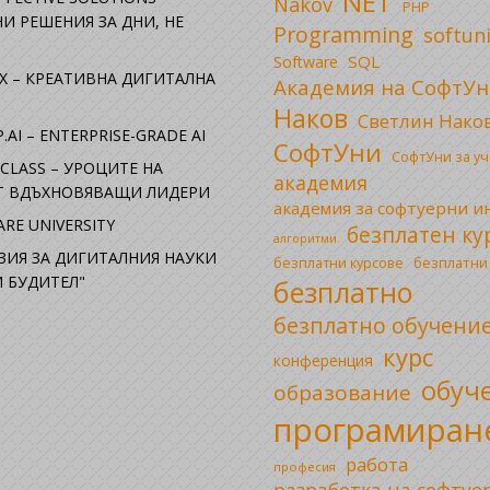
NET
Nakov
PHP
И РЕШЕНИЯ ЗА ДНИ, НЕ
Programming
softun
SQL
Software
X – КРЕАТИВНА ДИГИТАЛНА
Академия на СофтУн
Наков
Светлин Нако
.AI – ENTERPRISE-GRADE AI
СофтУни
СофтУни за у
CLASS – УРОЦИТЕ НА
академия
ОТ ВДЪХНОВЯВАЩИ ЛИДЕРИ
академия за софтуерни 
RE UNIVERSITY
безплатен ку
алгоритми
ЗИЯ ЗА ДИГИТАЛНИЯ НАУКИ
безплатни
безплатни курсове
 БУДИТЕЛ"
безплатно
безплатно обучени
курс
конференция
обуч
образование
програмиран
работа
професия
разработка на софтуе