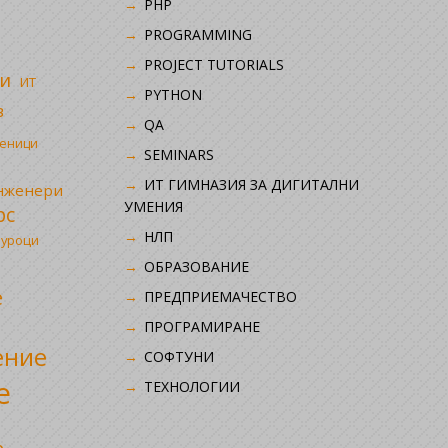
PHP
i
PROGRAMMING
PROJECT TUTORIALS
и
ИТ
PYTHON
в
QA
ченици
SEMINARS
ИТ ГИМНАЗИЯ ЗА ДИГИТАЛНИ
инженери
УМЕНИЯ
рс
НЛП
 уроци
ОБРАЗОВАНИЕ
е
ПРЕДПРИЕМАЧЕСТВО
ПРОГРАМИРАНЕ
ение
СОФТУНИ
е
ТЕХНОЛОГИИ
р