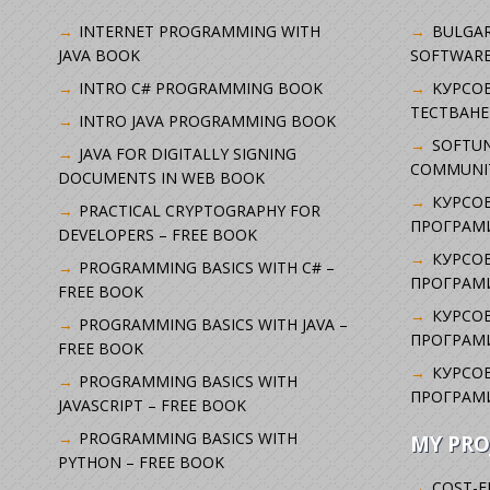
INTERNET PROGRAMMING WITH
BULGAR
JAVA BOOK
SOFTWARE
INTRO C# PROGRAMMING BOOK
KУРСО
ТЕСТВАНЕ
INTRO JAVA PROGRAMMING BOOK
SOFTUN
JAVA FOR DIGITALLY SIGNING
COMMUNI
DOCUMENTS IN WEB BOOK
КУРСОВ
PRACTICAL CRYPTOGRAPHY FOR
ПРОГРАМИ
DEVELOPERS – FREE BOOK
КУРСОВ
PROGRAMMING BASICS WITH C# –
ПРОГРАМ
FREE BOOK
КУРСОВ
PROGRAMMING BASICS WITH JAVA –
ПРОГРАМ
FREE BOOK
КУРСОВ
PROGRAMMING BASICS WITH
ПРОГРАМ
JAVASCRIPT – FREE BOOK
PROGRAMMING BASICS WITH
MY PRO
PYTHON – FREE BOOK
COST-E