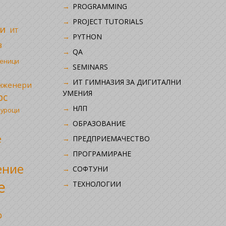
i
PROGRAMMING
PROJECT TUTORIALS
и
ИТ
PYTHON
в
QA
ченици
SEMINARS
ИТ ГИМНАЗИЯ ЗА ДИГИТАЛНИ
инженери
УМЕНИЯ
рс
НЛП
 уроци
ОБРАЗОВАНИЕ
е
ПРЕДПРИЕМАЧЕСТВО
ПРОГРАМИРАНЕ
ение
СОФТУНИ
е
ТЕХНОЛОГИИ
р