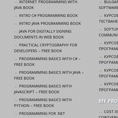
INTERNET PROGRAMMING WITH
BULGAR
JAVA BOOK
SOFTWARE
INTRO C# PROGRAMMING BOOK
KУРСО
ТЕСТВАНЕ
INTRO JAVA PROGRAMMING BOOK
SOFTUN
JAVA FOR DIGITALLY SIGNING
COMMUNI
DOCUMENTS IN WEB BOOK
КУРСОВ
PRACTICAL CRYPTOGRAPHY FOR
ПРОГРАМИ
DEVELOPERS – FREE BOOK
КУРСОВ
PROGRAMMING BASICS WITH C# –
ПРОГРАМ
FREE BOOK
КУРСОВ
PROGRAMMING BASICS WITH JAVA –
ПРОГРАМ
FREE BOOK
КУРСОВ
PROGRAMMING BASICS WITH
ПРОГРАМ
JAVASCRIPT – FREE BOOK
PROGRAMMING BASICS WITH
MY PRO
PYTHON – FREE BOOK
COST-E
PROGRAMMING FOR .NET
СОФТУЕРН