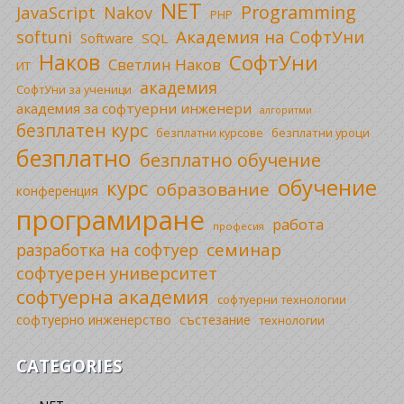
NET
Programming
JavaScript
Nakov
PHP
Академия на СофтУни
softuni
SQL
Software
Наков
СофтУни
Светлин Наков
ИТ
академия
СофтУни за ученици
академия за софтуерни инженери
алгоритми
безплатен курс
безплатни уроци
безплатни курсове
безплатно
безплатно обучение
обучение
курс
образование
конференция
програмиране
работа
професия
семинар
разработка на софтуер
софтуерен университет
софтуерна академия
софтуерни технологии
софтуерно инженерство
състезание
технологии
CATEGORIES