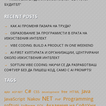
БУДИТЕЛ"
RECENT POSTS
КАК AI ПРОМЕНЯ ПАЗАРА НА ТРУДА?
ОБРАЗОВАНИЕ ЗА ПРОГРАМИСТИ В ЕРАТА НА
ИЗКУСТВЕНИЯ ИНТЕЛЕКТ
VIBE CODING: BUILD A PRODUCT IN ONE WEEKEND
AI-FIRST КУЛТУРАТА И ОРГАНИЗАЦИИ, ЦЕНТРИРАНИ
ОКОЛО ИЗКУСТВЕНИЯ ИНТЕЛЕКТ
SOFTUNI VIBE CODING: НАУЧИ СЕ ДА РАЗРАБОТВАШ
СОФТУЕР БЕЗ ДА ПИШЕШ КОД, САМО С AI PROMPTS!
TAGS
C#
Java
CSS
free
HTML
AJAX
ASP.NET
development
NET
Programming
JavaScript
Nakov
PHP
Академия на СофтУни
softuni
SQL
Software