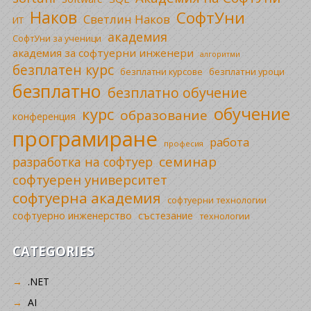
Наков
СофтУни
Светлин Наков
ИТ
академия
СофтУни за ученици
академия за софтуерни инженери
алгоритми
безплатен курс
безплатни уроци
безплатни курсове
безплатно
безплатно обучение
обучение
курс
образование
конференция
програмиране
работа
професия
семинар
разработка на софтуер
софтуерен университет
софтуерна академия
софтуерни технологии
софтуерно инженерство
състезание
технологии
CATEGORIES
.NET
AI