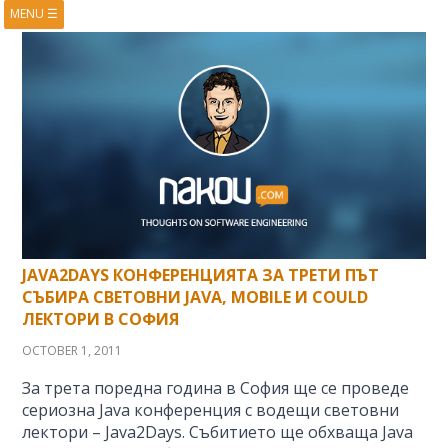
MENU
☰
HOME
ABOUT
BOOKS
COURSES
VIDEOS
PRESENTATIONS
RESEARCH
PUBLICATIONS
CONTACTS
RSS FEED
JAVA2DAYS КОНФЕРЕНЦИЯТА ЗА ТРЕТИ ПЪТ
СЪБИРА СВЕТОВНИ JAVA, MOBILE И COULD
ЛЕКТОРИ В СОФИЯ
OCTOBER 1, 2011
За трета поредна година в София ще се проведе
сериозна Java конференция с водещи световни
лектори – Java2Days. Събитието ще обхваща Java