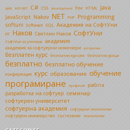
C#
Java
CSS
free
HTML
AJAX
ASP.NET
development
NET
Programming
JavaScript
Nakov
PHP
Академия на СофтУни
softuni
SQL
Software
Наков
СофтУни
Светлин Наков
ИТ
академия
СофтУни за ученици
академия за софтуерни инженери
алгоритми
безплатен курс
безплатни уроци
безплатни курсове
безплатно
безплатно обучение
обучение
курс
образование
конференция
програмиране
работа
професия
семинар
разработка на софтуер
софтуерен университет
софтуерна академия
софтуерни технологии
софтуерно инженерство
състезание
технологии