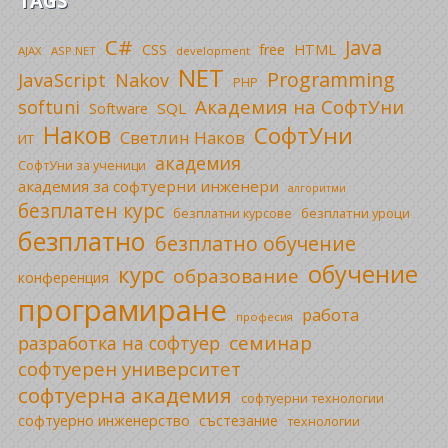
TAGS
C#
Java
CSS
free
HTML
AJAX
ASP.NET
development
NET
Programming
JavaScript
Nakov
PHP
Академия на СофтУни
softuni
SQL
Software
Наков
СофтУни
Светлин Наков
ИТ
академия
СофтУни за ученици
академия за софтуерни инженери
алгоритми
безплатен курс
безплатни уроци
безплатни курсове
безплатно
безплатно обучение
обучение
курс
образование
конференция
програмиране
работа
професия
семинар
разработка на софтуер
софтуерен университет
софтуерна академия
софтуерни технологии
софтуерно инженерство
състезание
технологии