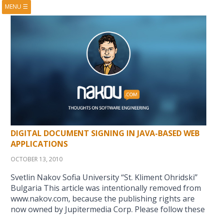
MENU
☰
HOME
ABOUT
BOOKS
COURSES
VIDEOS
PRESENTATIONS
RESEARCH
PUBLICATIONS
CONTACTS
RSS FEED
DIGITAL DOCUMENT SIGNING IN JAVA-BASED WEB
APPLICATIONS
OCTOBER 13, 2010
Svetlin Nakov Sofia University “St. Kliment Ohridski”
Bulgaria This article was intentionally removed from
www.nakov.com, because the publishing rights are
now owned by Jupitermedia Corp. Please follow these