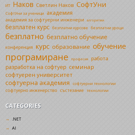
Наков
СофтУни
Светлин Наков
ИТ
академия
СофтУни за ученици
академия за софтуерни инженери
алгоритми
безплатен курс
безплатни уроци
безплатни курсове
безплатно
безплатно обучение
обучение
курс
образование
конференция
програмиране
работа
професия
семинар
разработка на софтуер
софтуерен университет
софтуерна академия
софтуерни технологии
софтуерно инженерство
състезание
технологии
CATEGORIES
.NET
AI