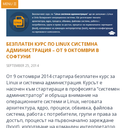
MENU
☰
HOME
ABOUT
BOOKS
COURSES
VIDEOS
PRESENTATIONS
RESEARCH
PUBLICATIONS
БЕЗПЛАТЕН КУРС ПО LINUX СИСТЕМНА
CONTACTS
RSS FEED
АДМИНИСТРАЦИЯ – ОТ 9 ОКТОМВРИ В
СОФТУНИ
SEPTEMBER 25, 2014
От 9 октомври 2014 стартира безплатен курс за
Linux и системна администрация. Курсът е
насочен към стартиращи в професията “системен
администратор” и обръща внимание на
операционните системи и Linux, неговата
архитектура, ядро, процеси, обвивка, файлова
система, работа с потребители, групи и права за
достъп, процесът на първоначално зареждане
(boot), използване на команден интерпретатор