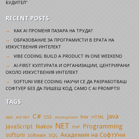
БУДИТЕЛ"
RECENT POSTS
КАК AI ПРОМЕНЯ ПАЗАРА НА ТРУДА?
ОБРАЗОВАНИЕ ЗА ПРОГРАМИСТИ В ЕРАТА НА
ИЗКУСТВЕНИЯ ИНТЕЛЕКТ
VIBE CODING: BUILD A PRODUCT IN ONE WEEKEND
AI-FIRST КУЛТУРАТА И ОРГАНИЗАЦИИ, ЦЕНТРИРАНИ
ОКОЛО ИЗКУСТВЕНИЯ ИНТЕЛЕКТ
SOFTUNI VIBE CODING: НАУЧИ СЕ ДА РАЗРАБОТВАШ
СОФТУЕР БЕЗ ДА ПИШЕШ КОД, САМО С AI PROMPTS!
TAGS
C#
Java
CSS
free
HTML
AJAX
ASP.NET
development
NET
Programming
JavaScript
Nakov
PHP
Академия на СофтУни
softuni
SQL
Software