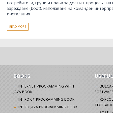
потребители, групи и права за достъп, процесът н
зареждане (boot), използване на команден интерпре
инсталация
READ MORE
BOOKS
USEFUL
INTERNET PROGRAMMING WITH
BULGAR
JAVA BOOK
SOFTWARE
INTRO C# PROGRAMMING BOOK
KУРСО
ТЕСТВАНЕ
INTRO JAVA PROGRAMMING BOOK
SOFTUN