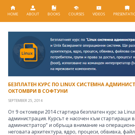
HOME
ABOUT
BOOKS
COURSES
VIDEOS
PRESENTATI
БЕЗПЛАТЕН КУРС ПО LINUX СИСТЕМНА АДМИНИСТ
ОКТОМВРИ В СОФТУНИ
SEPTEMBER 25, 2014
От 9 октомври 2014 стартира безплатен курс за Linu
администрация. Курсът е насочен към стартиращи в
администратор” и обръща внимание на операционни
неговата архитектура, ядро, процеси, обвивка, файл