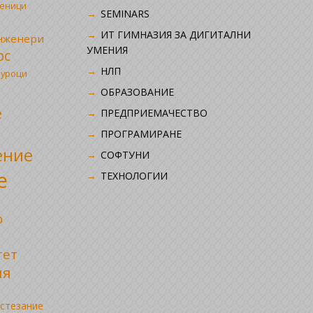
ченици
SEMINARS
ИТ ГИМНАЗИЯ ЗА ДИГИТАЛНИ
инженери
УМЕНИЯ
рс
НЛП
 уроци
ОБРАЗОВАНИЕ
е
ПРЕДПРИЕМАЧЕСТВО
ПРОГРАМИРАНЕ
ение
СОФТУНИ
е
ТЕХНОЛОГИИ
р
тет
ия
стезание