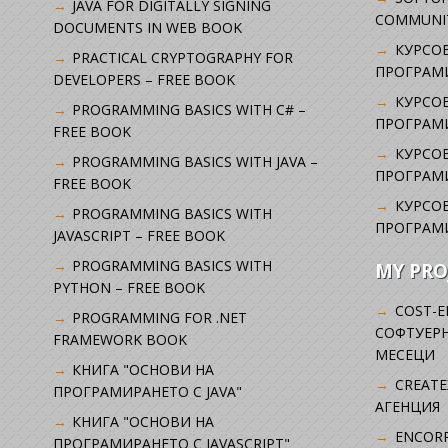
JAVA FOR DIGITALLY SIGNING
COMMUNI
DOCUMENTS IN WEB BOOK
КУРСОВ
PRACTICAL CRYPTOGRAPHY FOR
ПРОГРАМИ
DEVELOPERS – FREE BOOK
КУРСОВ
PROGRAMMING BASICS WITH C# –
ПРОГРАМ
FREE BOOK
КУРСОВ
PROGRAMMING BASICS WITH JAVA –
ПРОГРАМ
FREE BOOK
КУРСОВ
PROGRAMMING BASICS WITH
ПРОГРАМ
JAVASCRIPT – FREE BOOK
PROGRAMMING BASICS WITH
MY PRO
PYTHON – FREE BOOK
COST-E
PROGRAMMING FOR .NET
СОФТУЕРН
FRAMEWORK BOOK
МЕСЕЦИ
КНИГА "ОСНОВИ НА
CREATE
ПРОГРАМИРАНЕТО С JAVA"
АГЕНЦИЯ
КНИГА "ОСНОВИ НА
ENCORP
ПРОГРАМИРАНЕТО С JAVASCRIPT"