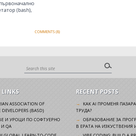
а първоначално
татор (bash),
COMMENTS (8)
 LINKS
RECENT POSTS
IAN ASSOCIATION OF
КАК AI ПРОМЕНЯ ПАЗАРА
 DEVELOPERS (BASD)
ТРУДА?
ВЕ И УРОЦИ ПО СОФТУЕРНО
ОБРАЗОВАНИЕ ЗА ПРОГ
 И QA
В ЕРАТА НА ИЗКУСТВЕНИЯ 
I GLOBAL LEARN-TO-CODE
VIBE CODING: BUILD A P