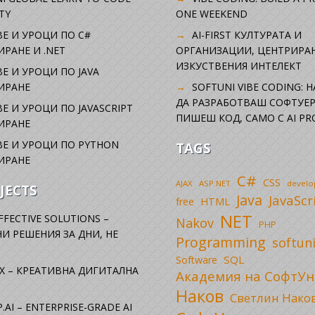
TY
ONE WEEKEND
Е И УРОЦИ ПО C#
AI-FIRST КУЛТУРАТА И
РАНЕ И .NET
ОРГАНИЗАЦИИ, ЦЕНТРИРА
ИЗКУСТВЕНИЯ ИНТЕЛЕКТ
Е И УРОЦИ ПО JAVA
ИРАНЕ
SOFTUNI VIBE CODING: 
ДА РАЗРАБОТВАШ СОФТУЕР
Е И УРОЦИ ПО JAVASCRIPT
ПИШЕШ КОД, САМО С AI PR
ИРАНЕ
Е И УРОЦИ ПО PYTHON
TAGS
ИРАНЕ
C#
CSS
AJAX
ASP.NET
devel
JECTS
Java
JavaScr
free
HTML
NET
FFECTIVE SOLUTIONS –
Nakov
PHP
И РЕШЕНИЯ ЗА ДНИ, НЕ
Programming
softun
SQL
Software
X – КРЕАТИВНА ДИГИТАЛНА
Академия на СофтУн
Наков
Светлин Нако
.AI – ENTERPRISE-GRADE AI