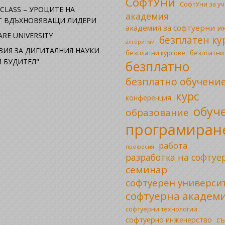
СофтУни
СофтУни за у
CLASS – УРОЦИТЕ НА
академия
ОТ ВДЪХНОВЯВАЩИ ЛИДЕРИ
академия за софтуерни 
RE UNIVERSITY
безплатен ку
алгоритми
ЗИЯ ЗА ДИГИТАЛНИЯ НАУКИ
безплатни
безплатни курсове
 БУДИТЕЛ"
безплатно
безплатно обучени
курс
конференция
обуч
образование
програмиран
работа
професия
разработка на софтуе
семинар
софтуерен универси
софтуерна академ
софтуерни технологии
софтуерно инженерство
съ