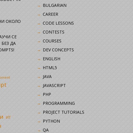
BULGARIAN
CAREER
НИ ОКОЛО
CODE LESSONS
CONTESTS
НАУЧИ СЕ
COURSES
 БЕЗ ДА
OMPTS!
DEV CONCEPTS
ENGLISH
HTML5
JAVA
opment
ipt
JAVASCRIPT
PHP
i
PROGRAMMING
PROJECT TUTORIALS
и
ИТ
PYTHON
в
QA