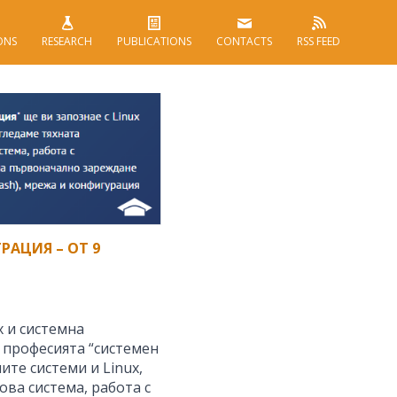
ONS
RESEARCH
PUBLICATIONS
CONTACTS
RSS FEED
РАЦИЯ – ОТ 9
x и системна
 професията “системен
те системи и Linux,
ова система, работа с