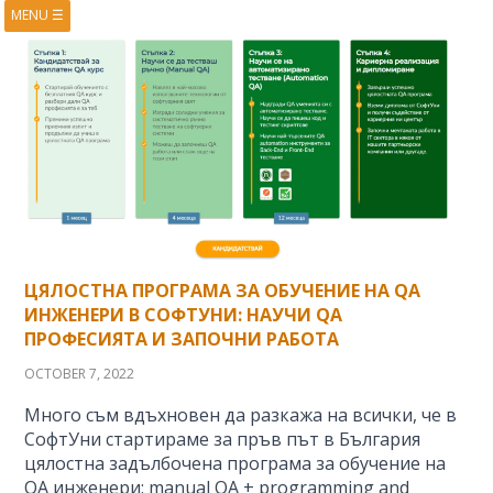
MENU
☰
HOME
ABOUT
BOOKS
COURSES
VIDEOS
PRESENTATIONS
RESEARCH
PUBLICATIONS
CONTACTS
RSS FEED
ЦЯЛОСТНА ПРОГРАМА ЗА ОБУЧЕНИЕ НА QA
ИНЖЕНЕРИ В СОФТУНИ: НАУЧИ QA
ПРОФЕСИЯТА И ЗАПОЧНИ РАБОТА
OCTOBER 7, 2022
Много съм вдъхновен да разкажа на всички, че в
СофтУни стартираме за пръв път в България
цялостна задълбочена програма за обучение на
QA инженери: manual QA + programming and