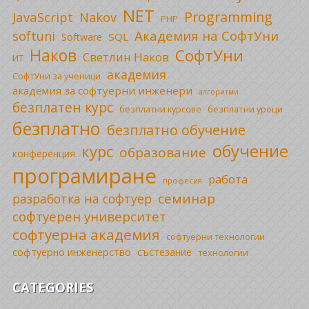
NET
Programming
JavaScript
Nakov
PHP
Академия на СофтУни
softuni
SQL
Software
Наков
СофтУни
Светлин Наков
ИТ
академия
СофтУни за ученици
академия за софтуерни инженери
алгоритми
безплатен курс
безплатни уроци
безплатни курсове
безплатно
безплатно обучение
обучение
курс
образование
конференция
програмиране
работа
професия
семинар
разработка на софтуер
софтуерен университет
софтуерна академия
софтуерни технологии
софтуерно инженерство
състезание
технологии
CATEGORIES