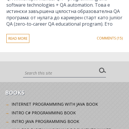
software technologies + QA automation. Това е
истински завършена цялостна образователна QA
програма: от нулата до кариерен старт като junior
QA (zero-to-career QA educational program). Ето
COMMENTS (15)
READ MORE
BOOKS
INTERNET PROGRAMMING WITH JAVA BOOK
INTRO C# PROGRAMMING BOOK
INTRO JAVA PROGRAMMING BOOK