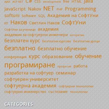
C#
Java
CSS
free
HTML
AJAX
ASP.NET
development
NET
Programming
JavaScript
Nakov
PHP
Академия на СофтУни
softuni
SQL
Software
Наков
СофтУни
Светлин Наков
ИТ
академия
СофтУни за ученици
академия за софтуерни инженери
алгоритми
безплатен курс
безплатни уроци
безплатни курсове
безплатно
безплатно обучение
обучение
курс
образование
конференция
програмиране
работа
професия
семинар
разработка на софтуер
софтуерен университет
софтуерна академия
софтуерни технологии
софтуерно инженерство
състезание
технологии
CATEGORIES