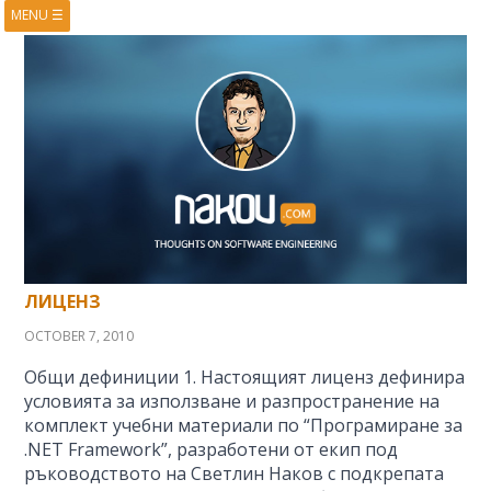
MENU
☰
HOME
ABOUT
BOOKS
COURSES
VIDEOS
PRESENTATIONS
RESEARCH
PUBLICATIONS
CONTACTS
RSS FEED
ЛИЦЕНЗ
OCTOBER 7, 2010
Общи дефиниции 1. Настоящият лиценз дефинира
условията за използване и разпространение на
комплект учебни материали по “Програмиране за
.NET Framework”, разработени от екип под
ръководството на Светлин Наков с подкрепата