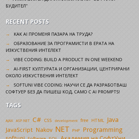
БУДИТЕЛ"
RECENT POSTS
КАК AI ПРОМЕНЯ ПАЗАРА НА ТРУДА?
ОБРАЗОВАНИЕ ЗА ПРОГРАМИСТИ В ЕРАТА НА
ИЗКУСТВЕНИЯ ИНТЕЛЕКТ
VIBE CODING: BUILD A PRODUCT IN ONE WEEKEND
AI-FIRST КУЛТУРАТА И ОРГАНИЗАЦИИ, ЦЕНТРИРАНИ
ОКОЛО ИЗКУСТВЕНИЯ ИНТЕЛЕКТ
SOFTUNI VIBE CODING: НАУЧИ СЕ ДА РАЗРАБОТВАШ
СОФТУЕР БЕЗ ДА ПИШЕШ КОД, САМО С AI PROMPTS!
TAGS
C#
Java
CSS
free
HTML
AJAX
ASP.NET
development
NET
Programming
JavaScript
Nakov
PHP
Академия на СофтУни
softuni
SQL
Software