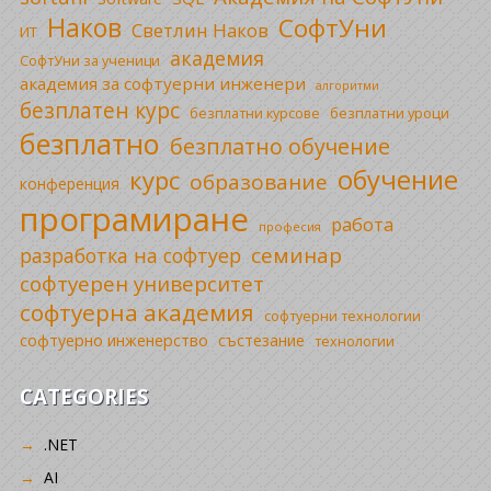
Наков
СофтУни
Светлин Наков
ИТ
академия
СофтУни за ученици
академия за софтуерни инженери
алгоритми
безплатен курс
безплатни уроци
безплатни курсове
безплатно
безплатно обучение
обучение
курс
образование
конференция
програмиране
работа
професия
семинар
разработка на софтуер
софтуерен университет
софтуерна академия
софтуерни технологии
софтуерно инженерство
състезание
технологии
CATEGORIES
.NET
AI