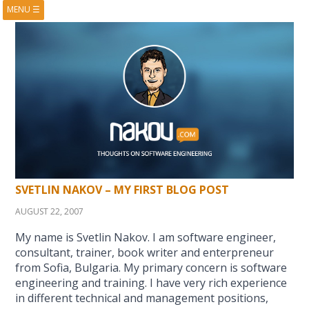
MENU
☰
HOME
ABOUT
BOOKS
COURSES
VIDEOS
PRESENTATIONS
RESEARCH
PUBLICATIONS
CONTACTS
RSS FEED
SVETLIN NAKOV – MY FIRST BLOG POST
AUGUST 22, 2007
My name is Svetlin Nakov. I am software engineer,
consultant, trainer, book writer and enterpreneur
from Sofia, Bulgaria. My primary concern is software
engineering and training. I have very rich experience
in different technical and management positions,