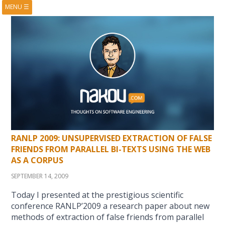
MENU
☰
HOME
ABOUT
BOOKS
COURSES
VIDEOS
PRESENTATIONS
RESEARCH
PUBLICATIONS
CONTACTS
RSS FEED
RANLP 2009: UNSUPERVISED EXTRACTION OF FALSE
FRIENDS FROM PARALLEL BI-TEXTS USING THE WEB
AS A CORPUS
SEPTEMBER 14, 2009
Today I presented at the prestigious scientific
conference RANLP’2009 a research paper about new
methods of extraction of false friends from parallel