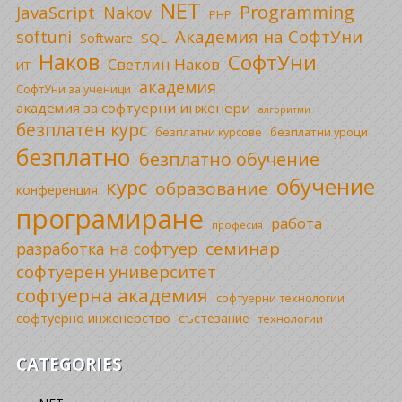
NET
Programming
JavaScript
Nakov
PHP
Академия на СофтУни
softuni
SQL
Software
Наков
СофтУни
Светлин Наков
ИТ
академия
СофтУни за ученици
академия за софтуерни инженери
алгоритми
безплатен курс
безплатни уроци
безплатни курсове
безплатно
безплатно обучение
обучение
курс
образование
конференция
програмиране
работа
професия
семинар
разработка на софтуер
софтуерен университет
софтуерна академия
софтуерни технологии
софтуерно инженерство
състезание
технологии
CATEGORIES