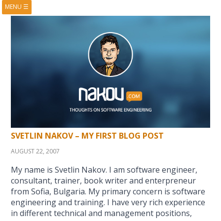
MENU
☰
HOME
ABOUT
BOOKS
COURSES
VIDEOS
PRESENTATIONS
RESEARCH
PUBLICATIONS
CONTACTS
RSS FEED
SVETLIN NAKOV – MY FIRST BLOG POST
AUGUST 22, 2007
My name is Svetlin Nakov. I am software engineer,
consultant, trainer, book writer and enterpreneur
from Sofia, Bulgaria. My primary concern is software
engineering and training. I have very rich experience
in different technical and management positions,