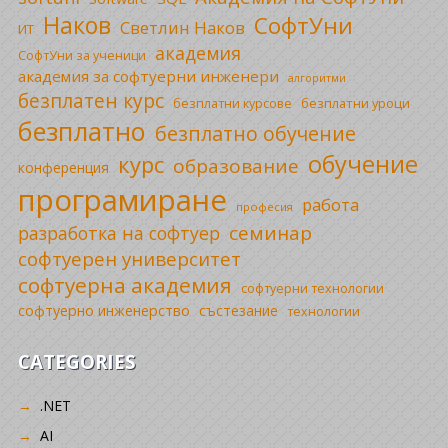
Наков
СофтУни
Светлин Наков
ИТ
академия
СофтУни за ученици
академия за софтуерни инженери
алгоритми
безплатен курс
безплатни уроци
безплатни курсове
безплатно
безплатно обучение
обучение
курс
образование
конференция
програмиране
работа
професия
семинар
разработка на софтуер
софтуерен университет
софтуерна академия
софтуерни технологии
софтуерно инженерство
състезание
технологии
CATEGORIES
.NET
AI