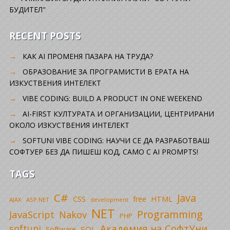
БУДИТЕЛ"
RECENT POSTS
КАК AI ПРОМЕНЯ ПАЗАРА НА ТРУДА?
ОБРАЗОВАНИЕ ЗА ПРОГРАМИСТИ В ЕРАТА НА
ИЗКУСТВЕНИЯ ИНТЕЛЕКТ
VIBE CODING: BUILD A PRODUCT IN ONE WEEKEND
AI-FIRST КУЛТУРАТА И ОРГАНИЗАЦИИ, ЦЕНТРИРАНИ
ОКОЛО ИЗКУСТВЕНИЯ ИНТЕЛЕКТ
SOFTUNI VIBE CODING: НАУЧИ СЕ ДА РАЗРАБОТВАШ
СОФТУЕР БЕЗ ДА ПИШЕШ КОД, САМО С AI PROMPTS!
TAGS
C#
Java
CSS
free
HTML
AJAX
ASP.NET
development
NET
Programming
JavaScript
Nakov
PHP
Академия на СофтУни
softuni
SQL
Software