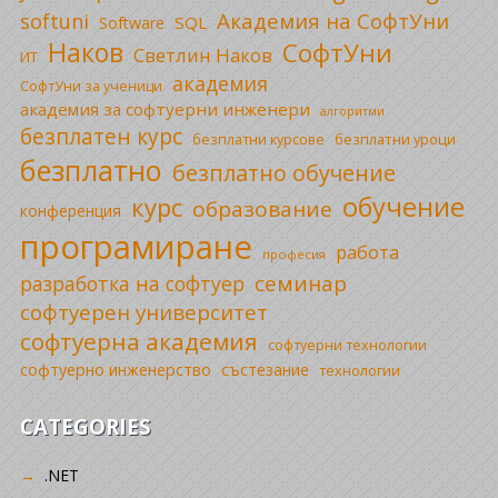
Академия на СофтУни
softuni
SQL
Software
Наков
СофтУни
Светлин Наков
ИТ
академия
СофтУни за ученици
академия за софтуерни инженери
алгоритми
безплатен курс
безплатни уроци
безплатни курсове
безплатно
безплатно обучение
обучение
курс
образование
конференция
програмиране
работа
професия
семинар
разработка на софтуер
софтуерен университет
софтуерна академия
софтуерни технологии
софтуерно инженерство
състезание
технологии
CATEGORIES
.NET