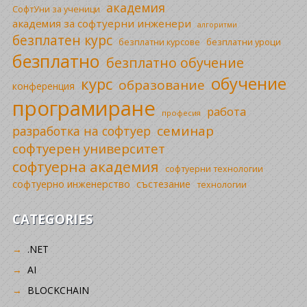
академия
СофтУни за ученици
академия за софтуерни инженери
алгоритми
безплатен курс
безплатни уроци
безплатни курсове
безплатно
безплатно обучение
обучение
курс
образование
конференция
програмиране
работа
професия
семинар
разработка на софтуер
софтуерен университет
софтуерна академия
софтуерни технологии
софтуерно инженерство
състезание
технологии
CATEGORIES
.NET
AI
BLOCKCHAIN