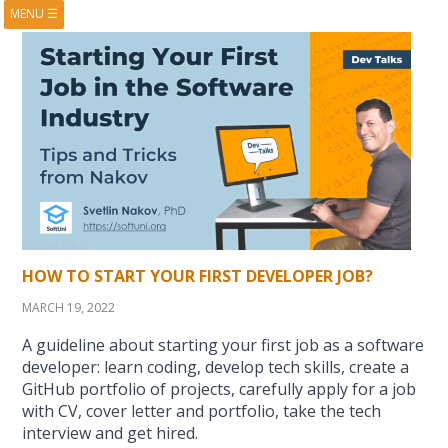
MENU
☰
HOME
ABOUT
BOOKS
COURSES
VIDEOS
PRESENTATIONS
RESEARCH
PUBLICATIONS
CONTACTS
RSS FEED
HOW TO START YOUR FIRST DEVELOPER JOB?
MARCH 19, 2022
A guideline about starting your first job as a software
developer: learn coding, develop tech skills, create a
GitHub portfolio of projects, carefully apply for a job
with CV, cover letter and portfolio, take the tech
interview and get hired.