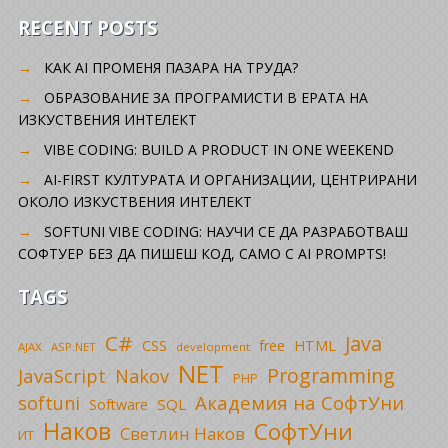
RECENT POSTS
КАК AI ПРОМЕНЯ ПАЗАРА НА ТРУДА?
ОБРАЗОВАНИЕ ЗА ПРОГРАМИСТИ В ЕРАТА НА
ИЗКУСТВЕНИЯ ИНТЕЛЕКТ
VIBE CODING: BUILD A PRODUCT IN ONE WEEKEND
AI-FIRST КУЛТУРАТА И ОРГАНИЗАЦИИ, ЦЕНТРИРАНИ
ОКОЛО ИЗКУСТВЕНИЯ ИНТЕЛЕКТ
SOFTUNI VIBE CODING: НАУЧИ СЕ ДА РАЗРАБОТВАШ
СОФТУЕР БЕЗ ДА ПИШЕШ КОД, САМО С AI PROMPTS!
TAGS
C#
Java
CSS
free
HTML
AJAX
ASP.NET
development
NET
Programming
JavaScript
Nakov
PHP
Академия на СофтУни
softuni
SQL
Software
Наков
СофтУни
Светлин Наков
ИТ