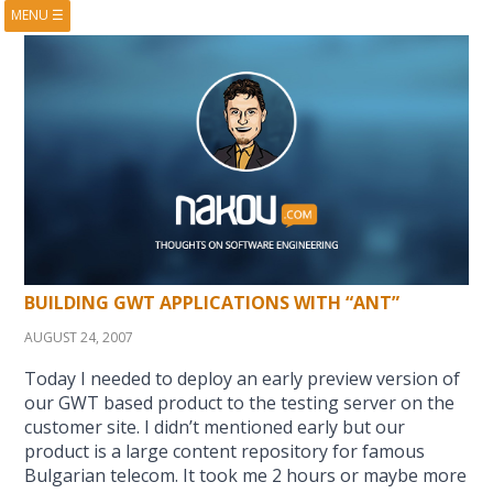
MENU
☰
HOME
ABOUT
BOOKS
COURSES
VIDEOS
PRESENTATIONS
RESEARCH
PUBLICATIONS
CONTACTS
RSS FEED
BUILDING GWT APPLICATIONS WITH “ANT”
AUGUST 24, 2007
Today I needed to deploy an early preview version of
our GWT based product to the testing server on the
customer site. I didn’t mentioned early but our
product is a large content repository for famous
Bulgarian telecom. It took me 2 hours or maybe more