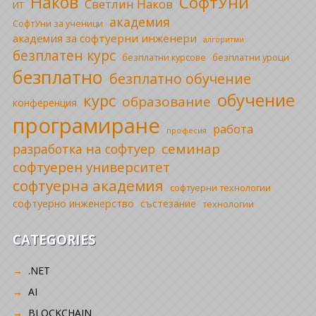
Наков
СофтУни
Светлин Наков
ИТ
академия
СофтУни за ученици
академия за софтуерни инженери
алгоритми
безплатен курс
безплатни уроци
безплатни курсове
безплатно
безплатно обучение
обучение
курс
образование
конференция
програмиране
работа
професия
семинар
разработка на софтуер
софтуерен университет
софтуерна академия
софтуерни технологии
софтуерно инженерство
състезание
технологии
CATEGORIES
.NET
AI
BLOCKCHAIN