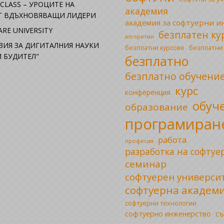
CLASS – УРОЦИТЕ НА
академия
ОТ ВДЪХНОВЯВАЩИ ЛИДЕРИ
академия за софтуерни 
RE UNIVERSITY
безплатен ку
алгоритми
ЗИЯ ЗА ДИГИТАЛНИЯ НАУКИ
безплатни
безплатни курсове
 БУДИТЕЛ"
безплатно
безплатно обучени
курс
конференция
обуч
образование
програмиран
работа
професия
разработка на софтуе
семинар
софтуерен универси
софтуерна академ
софтуерни технологии
софтуерно инженерство
съ