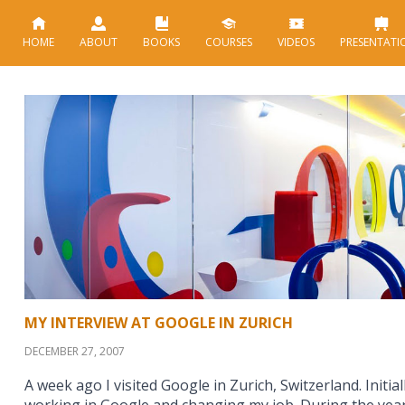
HOME
ABOUT
BOOKS
COURSES
VIDEOS
PRESENTATI
MY INTERVIEW AT GOOGLE IN ZURICH
DECEMBER 27, 2007
A week ago I visited Google in Zurich, Switzerland. Initiall