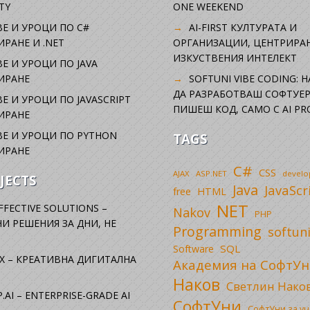
TY
ONE WEEKEND
Е И УРОЦИ ПО C#
AI-FIRST КУЛТУРАТА И
РАНЕ И .NET
ОРГАНИЗАЦИИ, ЦЕНТРИРА
ИЗКУСТВЕНИЯ ИНТЕЛЕКТ
Е И УРОЦИ ПО JAVA
ИРАНЕ
SOFTUNI VIBE CODING: 
ДА РАЗРАБОТВАШ СОФТУЕР
Е И УРОЦИ ПО JAVASCRIPT
ПИШЕШ КОД, САМО С AI PR
ИРАНЕ
Е И УРОЦИ ПО PYTHON
TAGS
ИРАНЕ
C#
CSS
AJAX
ASP.NET
devel
JECTS
Java
JavaScr
free
HTML
NET
FFECTIVE SOLUTIONS –
Nakov
PHP
И РЕШЕНИЯ ЗА ДНИ, НЕ
Programming
softun
SQL
Software
X – КРЕАТИВНА ДИГИТАЛНА
Академия на СофтУн
Наков
Светлин Нако
.AI – ENTERPRISE-GRADE AI
СофтУни
СофтУни за у