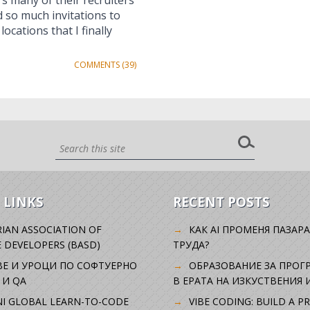
s many of their recruiters
d so much invitations to
cations that I finally
COMMENTS (39)
 LINKS
RECENT POSTS
IAN ASSOCIATION OF
КАК AI ПРОМЕНЯ ПАЗАРА
 DEVELOPERS (BASD)
ТРУДА?
ВЕ И УРОЦИ ПО СОФТУЕРНО
ОБРАЗОВАНИЕ ЗА ПРОГ
 И QA
В ЕРАТА НА ИЗКУСТВЕНИЯ 
I GLOBAL LEARN-TO-CODE
VIBE CODING: BUILD A P