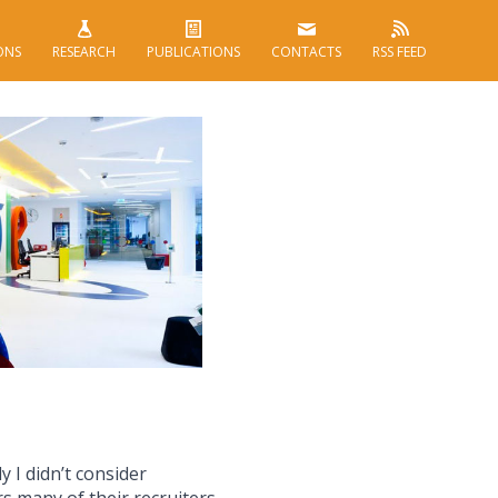
ONS
RESEARCH
PUBLICATIONS
CONTACTS
RSS FEED
y I didn’t consider