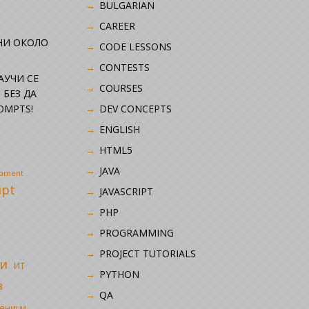
BULGARIAN
CAREER
НИ ОКОЛО
CODE LESSONS
CONTESTS
НАУЧИ СЕ
COURSES
 БЕЗ ДА
OMPTS!
DEV CONCEPTS
ENGLISH
HTML5
JAVA
opment
ipt
JAVASCRIPT
PHP
i
PROGRAMMING
PROJECT TUTORIALS
и
ИТ
PYTHON
в
QA
ченици