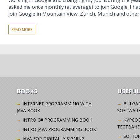
working in Google and changing my job. During the year
asked me once monthly (at average) to join Google. I ha
join Google in Mountain View, Zurich, Munich and other lo
READ MORE
BOOKS
USEFUL
INTERNET PROGRAMMING WITH
BULGAR
JAVA BOOK
SOFTWARE
INTRO C# PROGRAMMING BOOK
KУРСО
ТЕСТВАНЕ
INTRO JAVA PROGRAMMING BOOK
SOFTUN
JAVA FOR DIGITALLY SIGNING