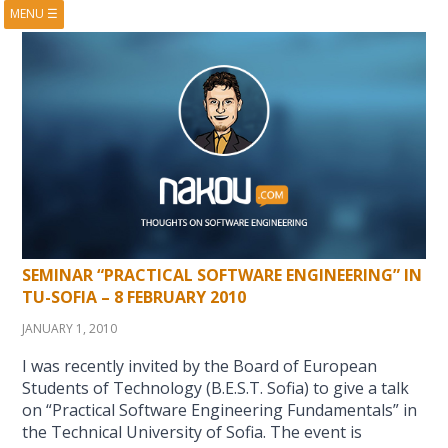
MENU
☰
HOME
ABOUT
BOOKS
COURSES
VIDEOS
PRESENTATIONS
RESEARCH
PUBLICATIONS
CONTACTS
RSS FEED
SEMINAR “PRACTICAL SOFTWARE ENGINEERING” IN
TU-SOFIA – 8 FEBRUARY 2010
JANUARY 1, 2010
I was recently invited by the Board of European
Students of Technology (B.E.S.T. Sofia) to give a talk
on “Practical Software Engineering Fundamentals” in
the Technical University of Sofia. The event is