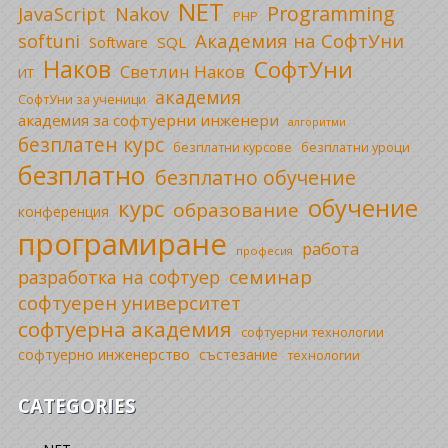
NET
Programming
JavaScript
Nakov
PHP
Академия на СофтУни
softuni
SQL
Software
Наков
СофтУни
Светлин Наков
ИТ
академия
СофтУни за ученици
академия за софтуерни инженери
алгоритми
безплатен курс
безплатни уроци
безплатни курсове
безплатно
безплатно обучение
обучение
курс
образование
конференция
програмиране
работа
професия
семинар
разработка на софтуер
софтуерен университет
софтуерна академия
софтуерни технологии
софтуерно инженерство
състезание
технологии
CATEGORIES