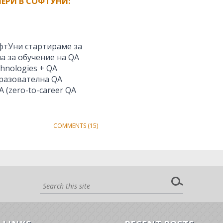
ЕРИ В СОФТУНИ:
офтУни стартираме за
а за обучение на QA
hnologies + QA
бразователна QA
 (zero-to-career QA
COMMENTS (15)