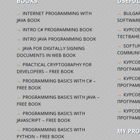
BOOKS
USEFUL
INTERNET PROGRAMMING WITH
BULGAR
JAVA BOOK
SOFTWARE
INTRO C# PROGRAMMING BOOK
KУРСО
ТЕСТВАНЕ
INTRO JAVA PROGRAMMING BOOK
SOFTUN
JAVA FOR DIGITALLY SIGNING
COMMUNI
DOCUMENTS IN WEB BOOK
КУРСОВ
PRACTICAL CRYPTOGRAPHY FOR
ПРОГРАМИ
DEVELOPERS – FREE BOOK
КУРСОВ
PROGRAMMING BASICS WITH C# –
ПРОГРАМ
FREE BOOK
КУРСОВ
PROGRAMMING BASICS WITH JAVA –
ПРОГРАМ
FREE BOOK
КУРСОВ
PROGRAMMING BASICS WITH
ПРОГРАМ
JAVASCRIPT – FREE BOOK
PROGRAMMING BASICS WITH
MY PRO
PYTHON – FREE BOOK