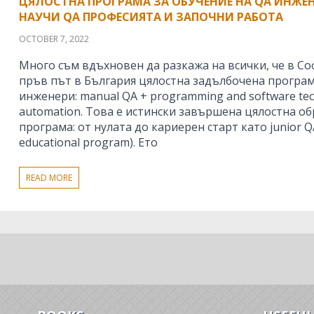
ЦЯЛОСТНА ПРОГРАМА ЗА ОБУЧЕНИЕ НА QA ИНЖЕН
НАУЧИ QA ПРОФЕСИЯТА И ЗАПОЧНИ РАБОТА
OCTOBER 7, 2022
Много съм вдъхновен да разкажа на всички, че в С
пръв път в България цялостна задълбочена програм
инженери: manual QA + programming and software tec
automation. Това е истински завършена цялостна о
програма: от нулата до кариерен старт като junior QA
educational program). Ето
READ MORE