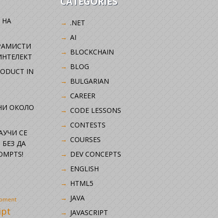
CATEGORIES
 НА
.NET
AI
РАМИСТИ
BLOCKCHAIN
ИНТЕЛЕКТ
BLOG
RODUCT IN
BULGARIAN
CAREER
НИ ОКОЛО
CODE LESSONS
CONTESTS
НАУЧИ СЕ
COURSES
 БЕЗ ДА
OMPTS!
DEV CONCEPTS
ENGLISH
HTML5
JAVA
opment
ipt
JAVASCRIPT