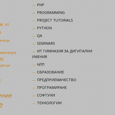
PHP
i
PROGRAMMING
PROJECT TUTORIALS
и
ИТ
PYTHON
в
QA
ченици
SEMINARS
ИТ ГИМНАЗИЯ ЗА ДИГИТАЛНИ
инженери
УМЕНИЯ
рс
НЛП
 уроци
ОБРАЗОВАНИЕ
е
ПРЕДПРИЕМАЧЕСТВО
ПРОГРАМИРАНЕ
ение
СОФТУНИ
е
ТЕХНОЛОГИИ