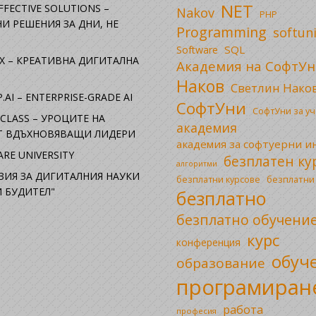
NET
FFECTIVE SOLUTIONS –
Nakov
PHP
И РЕШЕНИЯ ЗА ДНИ, НЕ
Programming
softun
SQL
Software
X – КРЕАТИВНА ДИГИТАЛНА
Академия на СофтУн
Наков
Светлин Нако
.AI – ENTERPRISE-GRADE AI
СофтУни
СофтУни за у
CLASS – УРОЦИТЕ НА
академия
ОТ ВДЪХНОВЯВАЩИ ЛИДЕРИ
академия за софтуерни 
RE UNIVERSITY
безплатен ку
алгоритми
ЗИЯ ЗА ДИГИТАЛНИЯ НАУКИ
безплатни
безплатни курсове
 БУДИТЕЛ"
безплатно
безплатно обучени
курс
конференция
обуч
образование
програмиран
работа
професия