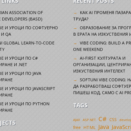
 LINKS
RECENT POSTS
IAN ASSOCIATION OF
КАК AI ПРОМЕНЯ ПАЗАРА
 DEVELOPERS (BASD)
ТРУДА?
ВЕ И УРОЦИ ПО СОФТУЕРНО
ОБРАЗОВАНИЕ ЗА ПРОГ
 И QA
В ЕРАТА НА ИЗКУСТВЕНИЯ 
I GLOBAL LEARN-TO-CODE
VIBE CODING: BUILD A P
TY
ONE WEEKEND
Е И УРОЦИ ПО C#
AI-FIRST КУЛТУРАТА И
РАНЕ И .NET
ОРГАНИЗАЦИИ, ЦЕНТРИРА
ИЗКУСТВЕНИЯ ИНТЕЛЕКТ
Е И УРОЦИ ПО JAVA
ИРАНЕ
SOFTUNI VIBE CODING: 
ДА РАЗРАБОТВАШ СОФТУЕР
Е И УРОЦИ ПО JAVASCRIPT
ПИШЕШ КОД, САМО С AI PR
ИРАНЕ
Е И УРОЦИ ПО PYTHON
TAGS
ИРАНЕ
C#
CSS
AJAX
ASP.NET
devel
JECTS
Java
JavaScr
free
HTML