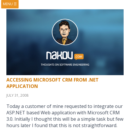
MENU
☰
HOME
ABOUT
BOOKS
COURSES
VIDEOS
PRESENTATIONS
RESEARCH
PUBLICATIONS
CONTACTS
RSS FEED
ACCESSING MICROSOFT CRM FROM .NET
APPLICATION
JULY 31, 2008
Today a customer of mine requested to integrate our
ASP.NET based Web application with Microsoft CRM
3.0. Initially I thought this will be a simple task but few
hours later I found that this is not straightforward.