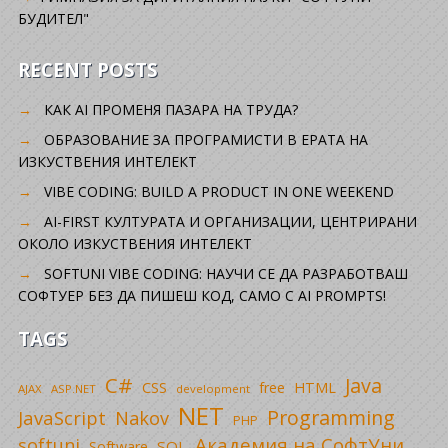
БУДИТЕЛ"
RECENT POSTS
КАК AI ПРОМЕНЯ ПАЗАРА НА ТРУДА?
ОБРАЗОВАНИЕ ЗА ПРОГРАМИСТИ В ЕРАТА НА
ИЗКУСТВЕНИЯ ИНТЕЛЕКТ
VIBE CODING: BUILD A PRODUCT IN ONE WEEKEND
AI-FIRST КУЛТУРАТА И ОРГАНИЗАЦИИ, ЦЕНТРИРАНИ
ОКОЛО ИЗКУСТВЕНИЯ ИНТЕЛЕКТ
SOFTUNI VIBE CODING: НАУЧИ СЕ ДА РАЗРАБОТВАШ
СОФТУЕР БЕЗ ДА ПИШЕШ КОД, САМО С AI PROMPTS!
TAGS
C#
Java
CSS
free
HTML
AJAX
ASP.NET
development
NET
Programming
JavaScript
Nakov
PHP
Академия на СофтУни
softuni
SQL
Software