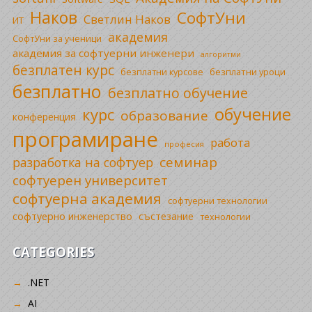
Наков
СофтУни
Светлин Наков
ИТ
академия
СофтУни за ученици
академия за софтуерни инженери
алгоритми
безплатен курс
безплатни уроци
безплатни курсове
безплатно
безплатно обучение
обучение
курс
образование
конференция
програмиране
работа
професия
семинар
разработка на софтуер
софтуерен университет
софтуерна академия
софтуерни технологии
софтуерно инженерство
състезание
технологии
CATEGORIES
.NET
AI