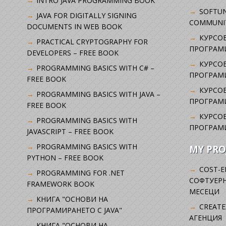
INTRO JAVA PROGRAMMING BOOK
SOFTUN
JAVA FOR DIGITALLY SIGNING
COMMUNI
DOCUMENTS IN WEB BOOK
КУРСОВ
PRACTICAL CRYPTOGRAPHY FOR
ПРОГРАМИ
DEVELOPERS – FREE BOOK
КУРСОВ
PROGRAMMING BASICS WITH C# –
ПРОГРАМ
FREE BOOK
КУРСОВ
PROGRAMMING BASICS WITH JAVA –
ПРОГРАМ
FREE BOOK
КУРСОВ
PROGRAMMING BASICS WITH
ПРОГРАМ
JAVASCRIPT – FREE BOOK
PROGRAMMING BASICS WITH
MY PRO
PYTHON – FREE BOOK
COST-E
PROGRAMMING FOR .NET
СОФТУЕРН
FRAMEWORK BOOK
МЕСЕЦИ
КНИГА "ОСНОВИ НА
CREATE
ПРОГРАМИРАНЕТО С JAVA"
АГЕНЦИЯ
КНИГА "ОСНОВИ НА