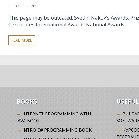
OCTOBER 1, 2010
This page may be outdated. Svetlin Nakov’s Awards, Pri
Certificates International Awards National Awards
READ MORE
BOOKS
USEFUL
INTERNET PROGRAMMING WITH
BULGAR
JAVA BOOK
SOFTWARE
INTRO C# PROGRAMMING BOOK
KУРСО
ТЕСТВАНЕ