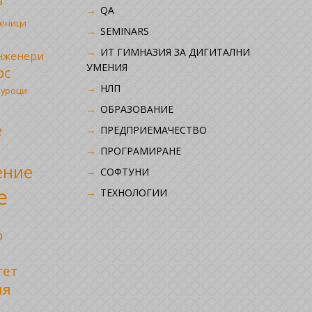
в
QA
ченици
SEMINARS
ИТ ГИМНАЗИЯ ЗА ДИГИТАЛНИ
инженери
УМЕНИЯ
рс
НЛП
 уроци
ОБРАЗОВАНИЕ
е
ПРЕДПРИЕМАЧЕСТВО
ПРОГРАМИРАНЕ
ение
СОФТУНИ
е
ТЕХНОЛОГИИ
р
тет
ия