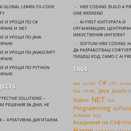
I GLOBAL LEARN-TO-CODE
VIBE CODING: BUILD A P
TY
ONE WEEKEND
Е И УРОЦИ ПО C#
AI-FIRST КУЛТУРАТА И
РАНЕ И .NET
ОРГАНИЗАЦИИ, ЦЕНТРИРА
ИЗКУСТВЕНИЯ ИНТЕЛЕКТ
Е И УРОЦИ ПО JAVA
ИРАНЕ
SOFTUNI VIBE CODING: 
ДА РАЗРАБОТВАШ СОФТУЕР
Е И УРОЦИ ПО JAVASCRIPT
ПИШЕШ КОД, САМО С AI PR
ИРАНЕ
Е И УРОЦИ ПО PYTHON
TAGS
ИРАНЕ
C#
CSS
AJAX
ASP.NET
devel
JECTS
Java
JavaScr
free
HTML
NET
FFECTIVE SOLUTIONS –
Nakov
PHP
И РЕШЕНИЯ ЗА ДНИ, НЕ
Programming
softun
SQL
Software
X – КРЕАТИВНА ДИГИТАЛНА
Академия на СофтУн
Наков