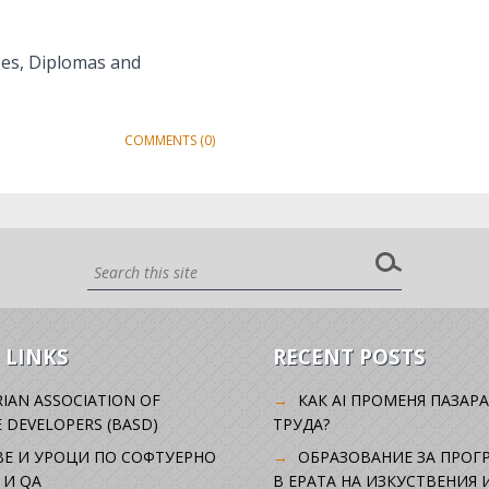
zes, Diplomas and
COMMENTS (0)
 LINKS
RECENT POSTS
IAN ASSOCIATION OF
КАК AI ПРОМЕНЯ ПАЗАРА
 DEVELOPERS (BASD)
ТРУДА?
ВЕ И УРОЦИ ПО СОФТУЕРНО
ОБРАЗОВАНИЕ ЗА ПРОГ
 И QA
В ЕРАТА НА ИЗКУСТВЕНИЯ 