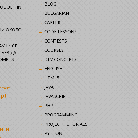
BLOG
RODUCT IN
BULGARIAN
CAREER
НИ ОКОЛО
CODE LESSONS
CONTESTS
НАУЧИ СЕ
COURSES
 БЕЗ ДА
OMPTS!
DEV CONCEPTS
ENGLISH
HTML5
JAVA
opment
ipt
JAVASCRIPT
PHP
i
PROGRAMMING
PROJECT TUTORIALS
и
ИТ
PYTHON