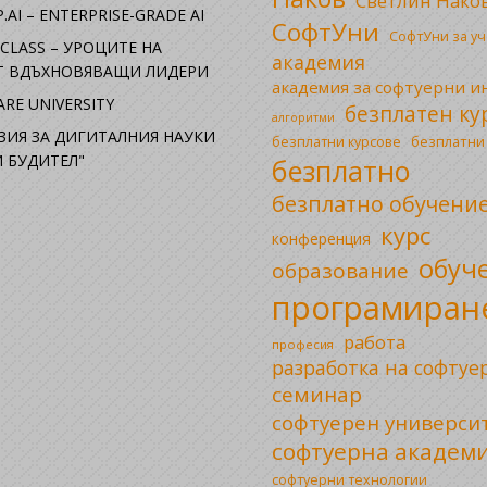
Светлин Нако
.AI – ENTERPRISE-GRADE AI
СофтУни
СофтУни за у
CLASS – УРОЦИТЕ НА
академия
ОТ ВДЪХНОВЯВАЩИ ЛИДЕРИ
академия за софтуерни 
RE UNIVERSITY
безплатен ку
алгоритми
ЗИЯ ЗА ДИГИТАЛНИЯ НАУКИ
безплатни
безплатни курсове
 БУДИТЕЛ"
безплатно
безплатно обучени
курс
конференция
обуч
образование
програмиран
работа
професия
разработка на софтуе
семинар
софтуерен универси
софтуерна академ
софтуерни технологии