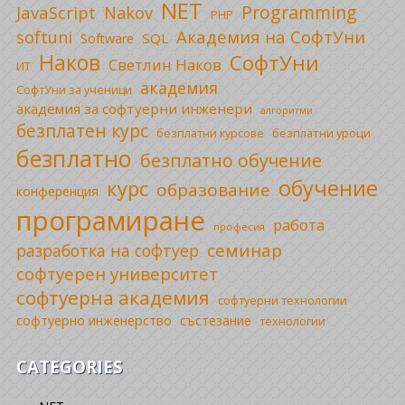
NET
Programming
JavaScript
Nakov
PHP
Академия на СофтУни
softuni
SQL
Software
Наков
СофтУни
Светлин Наков
ИТ
академия
СофтУни за ученици
академия за софтуерни инженери
алгоритми
безплатен курс
безплатни уроци
безплатни курсове
безплатно
безплатно обучение
обучение
курс
образование
конференция
програмиране
работа
професия
семинар
разработка на софтуер
софтуерен университет
софтуерна академия
софтуерни технологии
софтуерно инженерство
състезание
технологии
CATEGORIES