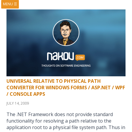
MENU
☰
HOME
ABOUT
BOOKS
COURSES
VIDEOS
PRESENTATIONS
RESEARCH
PUBLICATIONS
CONTACTS
RSS FEED
UNIVERSAL RELATIVE TO PHYSICAL PATH
CONVERTER FOR WINDOWS FORMS / ASP.NET / WPF
/ CONSOLE APPS
JULY 14, 2009
The .NET Framework does not provide standard
functionality for resolving a path relative to the
application root to a physical file system path. Thus in