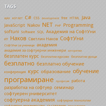
TAGS
C#
Java
CSS
free
HTML
AJAX
ASP.NET
development
NET
Programming
JavaScript
Nakov
PHP
Академия на СофтУни
softuni
SQL
Software
Наков
СофтУни
Светлин Наков
ИТ
академия
СофтУни за ученици
академия за софтуерни инженери
алгоритми
безплатен курс
безплатни уроци
безплатни курсове
безплатно
безплатно обучение
обучение
курс
образование
конференция
програмиране
работа
професия
семинар
разработка на софтуер
софтуерен университет
софтуерна академия
софтуерни технологии
софтуерно инженерство
състезание
технологии