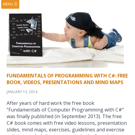
MENU
☰
HOME
ABOUT
BOOKS
COURSES
VIDEOS
PRESENTATIONS
RESEARCH
PUBLICATIONS
CONTACTS
RSS FEED
FUNDAMENTALS OF PROGRAMMING WITH C#: FREE
BOOK, VIDEOS, PRESENTATIONS AND MIND MAPS
JANUARY 13, 2014
After years of hard work the free book
“Fundamentals of Computer Programming with C#”
was finally published (in September 2013). The free
C# book comes with free video lessons, presentation
slides, mind maps, exercises, guidelines and exercise