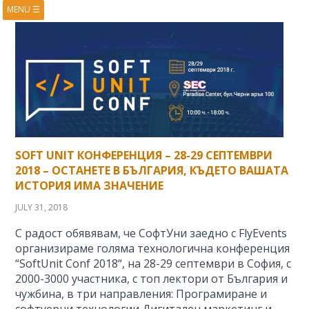
MENU
☰
HOME
ABOUT
BOOKS
COURSES
VIDEOS
PRESENTATIONS
RESEARCH
PUBLICATIONS
CONTACTS
RSS FEED
SOFT UNIT КОНФЕРЕНЦИЯ – 28-29 СЕПТЕМВРИ
2018 – ОСТАНЕТЕ В БЪЛГАРИЯ, КЪДЕТО ВАШАТА
ИСТОРИЯ ИМА ЗНАЧЕНИЕ
JULY 31, 2018
С радост обявявам, че СофтУни заедно с FlyEvents
организираме голяма технологична конференция
“SoftUnit Conf 2018“, на 28-29 септември в София, с
2000-3000 участника, с топ лектори от България и
чужбина, в три направления: Програмиране и