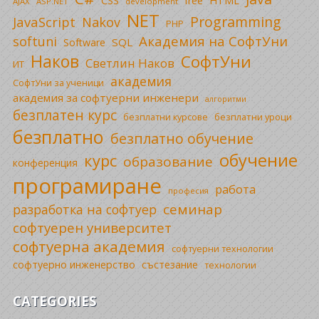
CSS
free
HTML
AJAX
ASP.NET
development
NET
Programming
JavaScript
Nakov
PHP
Академия на СофтУни
softuni
SQL
Software
Наков
СофтУни
Светлин Наков
ИТ
академия
СофтУни за ученици
академия за софтуерни инженери
алгоритми
безплатен курс
безплатни уроци
безплатни курсове
безплатно
безплатно обучение
обучение
курс
образование
конференция
програмиране
работа
професия
семинар
разработка на софтуер
софтуерен университет
софтуерна академия
софтуерни технологии
софтуерно инженерство
състезание
технологии
CATEGORIES