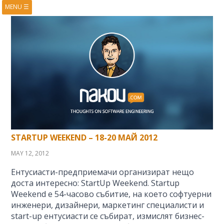
MENU
☰
HOME
ABOUT
BOOKS
COURSES
VIDEOS
PRESENTATIONS
RESEARCH
PUBLICATIONS
CONTACTS
RSS FEED
STARTUP WEEKEND – 18-20 МАЙ 2012
MAY 12, 2012
Ентусиасти-предприемачи организират нещо
доста интересно: StartUp Weekend. Startup
Weekend e 54-часово събитие, на което софтуерни
инженери, дизайнери, маркетинг специалисти и
start-up ентусиасти се събират, измислят бизнес-