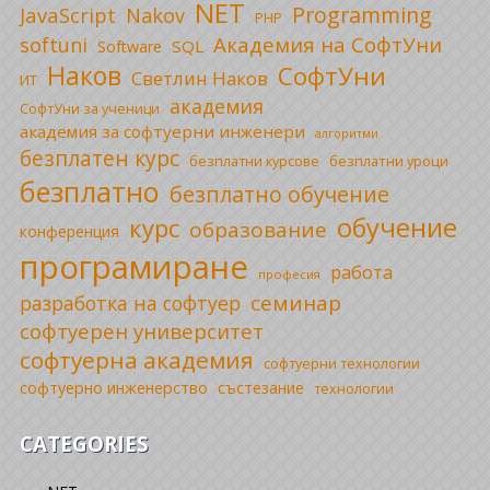
NET
Programming
JavaScript
Nakov
PHP
Академия на СофтУни
softuni
SQL
Software
Наков
СофтУни
Светлин Наков
ИТ
академия
СофтУни за ученици
академия за софтуерни инженери
алгоритми
безплатен курс
безплатни уроци
безплатни курсове
безплатно
безплатно обучение
обучение
курс
образование
конференция
програмиране
работа
професия
семинар
разработка на софтуер
софтуерен университет
софтуерна академия
софтуерни технологии
софтуерно инженерство
състезание
технологии
CATEGORIES