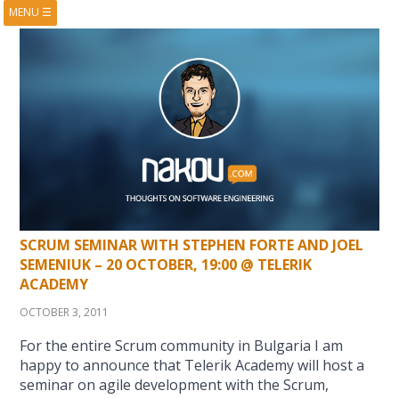
MENU
☰
HOME
ABOUT
BOOKS
COURSES
VIDEOS
PRESENTATIONS
RESEARCH
PUBLICATIONS
CONTACTS
RSS FEED
SCRUM SEMINAR WITH STEPHEN FORTE AND JOEL
SEMENIUK – 20 OCTOBER, 19:00 @ TELERIK
ACADEMY
OCTOBER 3, 2011
For the entire Scrum community in Bulgaria I am
happy to announce that Telerik Academy will host a
seminar on agile development with the Scrum,