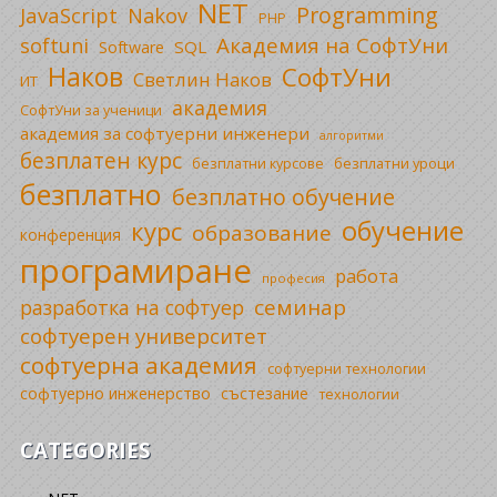
NET
Programming
JavaScript
Nakov
PHP
Академия на СофтУни
softuni
SQL
Software
Наков
СофтУни
Светлин Наков
ИТ
академия
СофтУни за ученици
академия за софтуерни инженери
алгоритми
безплатен курс
безплатни уроци
безплатни курсове
безплатно
безплатно обучение
обучение
курс
образование
конференция
програмиране
работа
професия
семинар
разработка на софтуер
софтуерен университет
софтуерна академия
софтуерни технологии
софтуерно инженерство
състезание
технологии
CATEGORIES