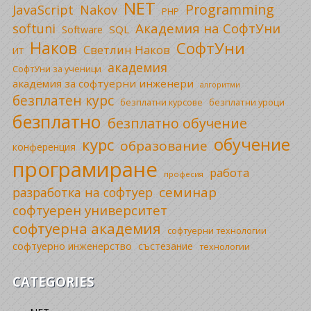
NET
Programming
JavaScript
Nakov
PHP
Академия на СофтУни
softuni
SQL
Software
Наков
СофтУни
Светлин Наков
ИТ
академия
СофтУни за ученици
академия за софтуерни инженери
алгоритми
безплатен курс
безплатни уроци
безплатни курсове
безплатно
безплатно обучение
обучение
курс
образование
конференция
програмиране
работа
професия
семинар
разработка на софтуер
софтуерен университет
софтуерна академия
софтуерни технологии
софтуерно инженерство
състезание
технологии
CATEGORIES