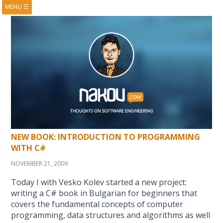
MENU
☰
HOME
ABOUT
BOOKS
COURSES
VIDEOS
PRESENTATIONS
RESEARCH
PUBLICATIONS
CONTACTS
RSS FEED
NEW BOOK: INTRODUCTION TO PROGRAMMING
WITH C#
NOVEMBER 21, 2009
Today I with Vesko Kolev started a new project:
writing a C# book in Bulgarian for beginners that
covers the fundamental concepts of computer
programming, data structures and algorithms as well