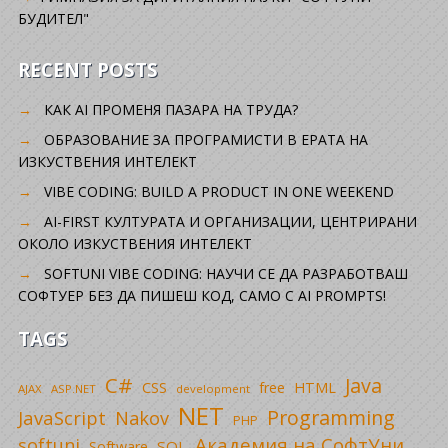
БУДИТЕЛ"
RECENT POSTS
КАК AI ПРОМЕНЯ ПАЗАРА НА ТРУДА?
ОБРАЗОВАНИЕ ЗА ПРОГРАМИСТИ В ЕРАТА НА
ИЗКУСТВЕНИЯ ИНТЕЛЕКТ
VIBE CODING: BUILD A PRODUCT IN ONE WEEKEND
AI-FIRST КУЛТУРАТА И ОРГАНИЗАЦИИ, ЦЕНТРИРАНИ
ОКОЛО ИЗКУСТВЕНИЯ ИНТЕЛЕКТ
SOFTUNI VIBE CODING: НАУЧИ СЕ ДА РАЗРАБОТВАШ
СОФТУЕР БЕЗ ДА ПИШЕШ КОД, САМО С AI PROMPTS!
TAGS
C#
Java
CSS
free
HTML
AJAX
ASP.NET
development
NET
Programming
JavaScript
Nakov
PHP
Академия на СофтУни
softuni
SQL
Software