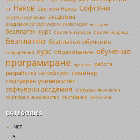
Наков
СофтУни
Светлин Наков
ИТ
академия
СофтУни за ученици
академия за софтуерни инженери
алгоритми
безплатен курс
безплатни уроци
безплатни курсове
безплатно
безплатно обучение
обучение
курс
образование
конференция
програмиране
работа
професия
семинар
разработка на софтуер
софтуерен университет
софтуерна академия
софтуерни технологии
софтуерно инженерство
състезание
технологии
CATEGORIES
.NET
AI