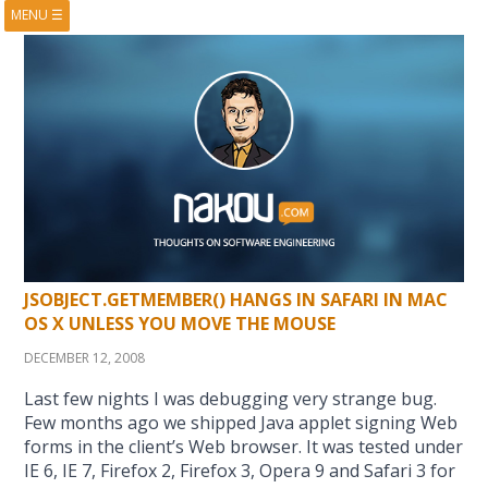
MENU
☰
HOME
ABOUT
BOOKS
COURSES
VIDEOS
PRESENTATIONS
RESEARCH
PUBLICATIONS
CONTACTS
RSS FEED
JSOBJECT.GETMEMBER() HANGS IN SAFARI IN MAC
OS X UNLESS YOU MOVE THE MOUSE
DECEMBER 12, 2008
Last few nights I was debugging very strange bug.
Few months ago we shipped Java applet signing Web
forms in the client’s Web browser. It was tested under
IE 6, IE 7, Firefox 2, Firefox 3, Opera 9 and Safari 3 for