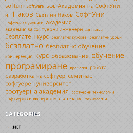
Академия на СофтУни
softuni
SQL
Software
Наков
СофтУни
Светлин Наков
ИТ
академия
СофтУни за ученици
академия за софтуерни инженери
алгоритми
безплатен курс
безплатни уроци
безплатни курсове
безплатно
безплатно обучение
обучение
курс
образование
конференция
програмиране
работа
професия
семинар
разработка на софтуер
софтуерен университет
софтуерна академия
софтуерни технологии
софтуерно инженерство
състезание
технологии
CATEGORIES
.NET