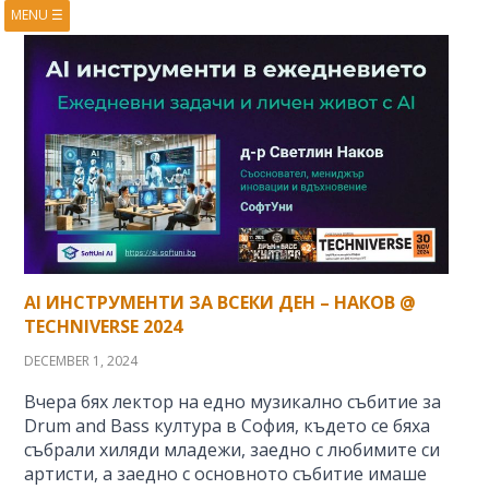
MENU
☰
HOME
ABOUT
BOOKS
COURSES
VIDEOS
PRESENTATIONS
RESEARCH
PUBLICATIONS
CONTACTS
RSS FEED
AI ИНСТРУМЕНТИ ЗА ВСЕКИ ДЕН – НАКОВ @
TECHNIVERSE 2024
DECEMBER 1, 2024
Вчера бях лектор на едно музикално събитие за
Drum and Bass култура в София, където се бяха
събрали хиляди младежи, заедно с любимите си
артисти, а заедно с основното събитие имаше