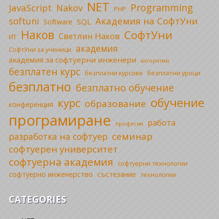
NET
Programming
JavaScript
Nakov
PHP
Академия на СофтУни
softuni
SQL
Software
Наков
СофтУни
Светлин Наков
ИТ
академия
СофтУни за ученици
академия за софтуерни инженери
алгоритми
безплатен курс
безплатни уроци
безплатни курсове
безплатно
безплатно обучение
обучение
курс
образование
конференция
програмиране
работа
професия
семинар
разработка на софтуер
софтуерен университет
софтуерна академия
софтуерни технологии
софтуерно инженерство
състезание
технологии
CATEGORIES