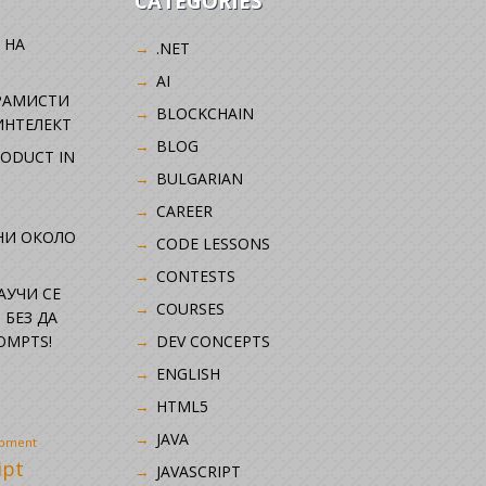
CATEGORIES
 НА
.NET
AI
РАМИСТИ
BLOCKCHAIN
ИНТЕЛЕКТ
BLOG
RODUCT IN
BULGARIAN
CAREER
НИ ОКОЛО
CODE LESSONS
CONTESTS
НАУЧИ СЕ
COURSES
 БЕЗ ДА
OMPTS!
DEV CONCEPTS
ENGLISH
HTML5
JAVA
opment
ipt
JAVASCRIPT