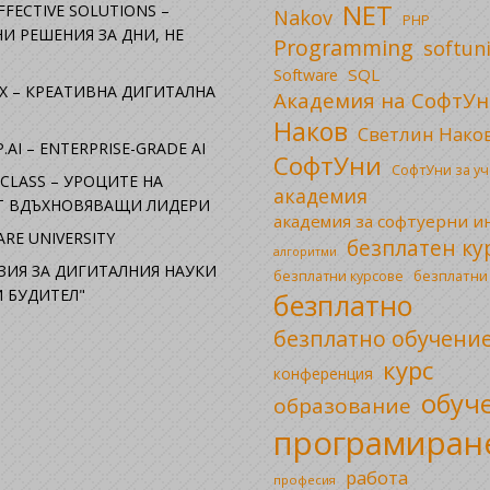
NET
FFECTIVE SOLUTIONS –
Nakov
PHP
И РЕШЕНИЯ ЗА ДНИ, НЕ
Programming
softun
SQL
Software
X – КРЕАТИВНА ДИГИТАЛНА
Академия на СофтУн
Наков
Светлин Нако
.AI – ENTERPRISE-GRADE AI
СофтУни
СофтУни за у
CLASS – УРОЦИТЕ НА
академия
ОТ ВДЪХНОВЯВАЩИ ЛИДЕРИ
академия за софтуерни 
RE UNIVERSITY
безплатен ку
алгоритми
ЗИЯ ЗА ДИГИТАЛНИЯ НАУКИ
безплатни
безплатни курсове
 БУДИТЕЛ"
безплатно
безплатно обучени
курс
конференция
обуч
образование
програмиран
работа
професия