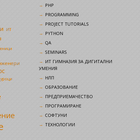
PHP
i
PROGRAMMING
PROJECT TUTORIALS
и
ИТ
PYTHON
в
QA
ченици
SEMINARS
ИТ ГИМНАЗИЯ ЗА ДИГИТАЛНИ
инженери
УМЕНИЯ
рс
НЛП
 уроци
ОБРАЗОВАНИЕ
е
ПРЕДПРИЕМАЧЕСТВО
ПРОГРАМИРАНЕ
ение
СОФТУНИ
е
ТЕХНОЛОГИИ