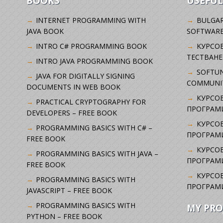
BOOKS
USEFUL
INTERNET PROGRAMMING WITH
BULGAR
JAVA BOOK
SOFTWARE
INTRO C# PROGRAMMING BOOK
KУРСО
ТЕСТВАНЕ
INTRO JAVA PROGRAMMING BOOK
SOFTUN
JAVA FOR DIGITALLY SIGNING
COMMUNI
DOCUMENTS IN WEB BOOK
КУРСОВ
PRACTICAL CRYPTOGRAPHY FOR
ПРОГРАМИ
DEVELOPERS – FREE BOOK
КУРСОВ
PROGRAMMING BASICS WITH C# –
ПРОГРАМ
FREE BOOK
КУРСОВ
PROGRAMMING BASICS WITH JAVA –
ПРОГРАМ
FREE BOOK
КУРСОВ
PROGRAMMING BASICS WITH
ПРОГРАМ
JAVASCRIPT – FREE BOOK
PROGRAMMING BASICS WITH
MY PRO
PYTHON – FREE BOOK