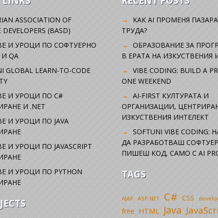
 LINKS
RECENT POSTS
IAN ASSOCIATION OF
КАК AI ПРОМЕНЯ ПАЗАРА
 DEVELOPERS (BASD)
ТРУДА?
ВЕ И УРОЦИ ПО СОФТУЕРНО
ОБРАЗОВАНИЕ ЗА ПРОГ
 И QA
В ЕРАТА НА ИЗКУСТВЕНИЯ 
I GLOBAL LEARN-TO-CODE
VIBE CODING: BUILD A P
TY
ONE WEEKEND
Е И УРОЦИ ПО C#
AI-FIRST КУЛТУРАТА И
РАНЕ И .NET
ОРГАНИЗАЦИИ, ЦЕНТРИРА
ИЗКУСТВЕНИЯ ИНТЕЛЕКТ
Е И УРОЦИ ПО JAVA
ИРАНЕ
SOFTUNI VIBE CODING: 
ДА РАЗРАБОТВАШ СОФТУЕР
Е И УРОЦИ ПО JAVASCRIPT
ПИШЕШ КОД, САМО С AI PR
ИРАНЕ
Е И УРОЦИ ПО PYTHON
TAGS
ИРАНЕ
C#
CSS
AJAX
ASP.NET
devel
JECTS
Java
JavaScr
free
HTML