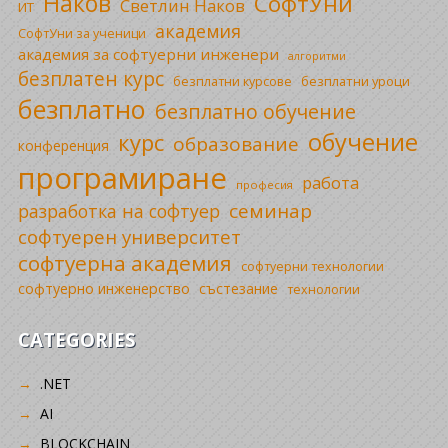
Наков
СофтУни
Светлин Наков
ИТ
академия
СофтУни за ученици
академия за софтуерни инженери
алгоритми
безплатен курс
безплатни уроци
безплатни курсове
безплатно
безплатно обучение
обучение
курс
образование
конференция
програмиране
работа
професия
семинар
разработка на софтуер
софтуерен университет
софтуерна академия
софтуерни технологии
софтуерно инженерство
състезание
технологии
CATEGORIES
.NET
AI
BLOCKCHAIN