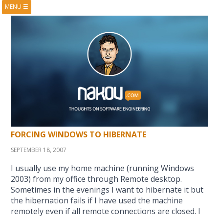
MENU
☰
HOME
ABOUT
BOOKS
COURSES
VIDEOS
PRESENTATIONS
RESEARCH
PUBLICATIONS
CONTACTS
RSS FEED
FORCING WINDOWS TO HIBERNATE
SEPTEMBER 18, 2007
I usually use my home machine (running Windows
2003) from my office through Remote desktop.
Sometimes in the evenings I want to hibernate it but
the hibernation fails if I have used the machine
remotely even if all remote connections are closed. I